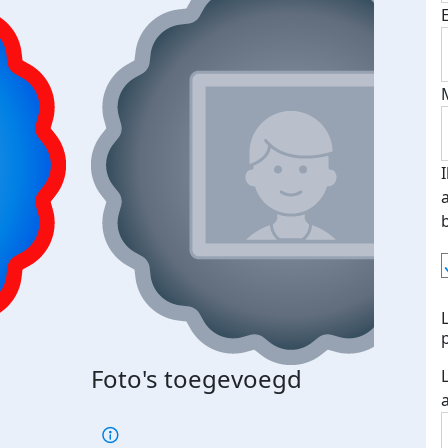
Foto's toegevoegd
€500
verd