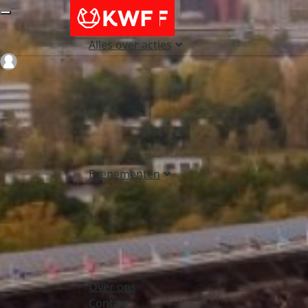
Alles over acties
Login
Evenementen
Over ons
Contact