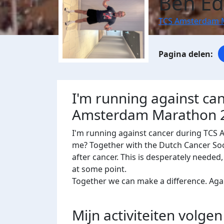
Ben E
TCS Amsterdam 
I'm running against ca
Amsterdam Marathon 
I'm running against cancer during TCS
me? Together with the Dutch Cancer Socie
after cancer. This is desperately needed
at some point.
Together we can make a difference. Agains
Mijn activiteiten volgen