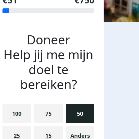
€51
€750
Doneer
Help jij me mijn
doel te
bereiken?
100
75
50
25
15
Anders