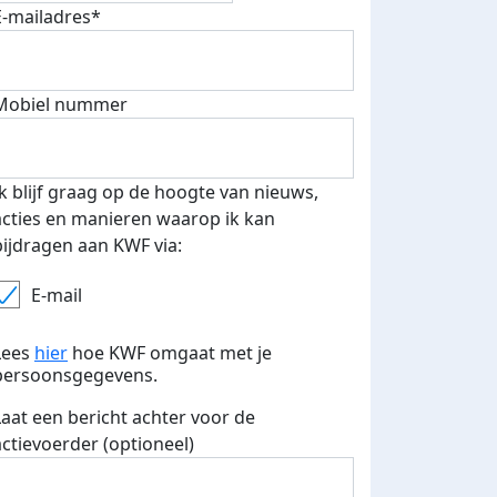
E-mailadres*
Mobiel nummer
Ik blijf graag op de hoogte van nieuws,
acties en manieren waarop ik kan
bijdragen aan KWF via:
E-mail
Lees
hier
hoe KWF omgaat met je
persoonsgegevens.
 euro opgehaald: t-shirt
E-mails verstuurd
Laat een bericht achter voor de
actievoerder (optioneel)
iend