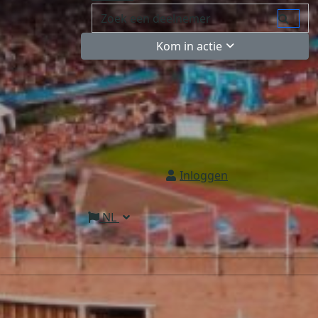
Kom in actie
Inloggen
NL