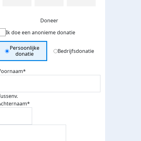
Doneer
Ik doe een anonieme donatie
Donation Type
Persoonlijke
Bedrijfsdonatie
donatie
Voornaam*
Tussenv.
Achternaam*