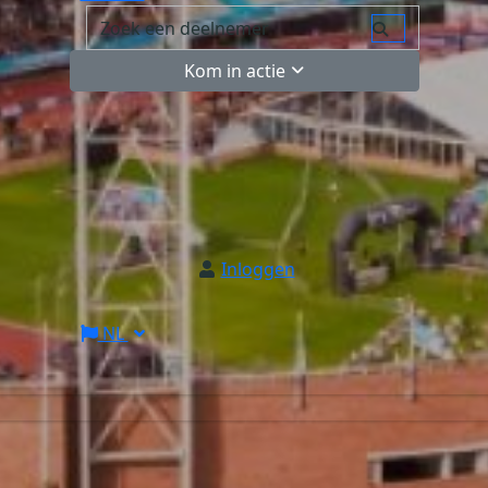
Kom in actie
Inloggen
NL