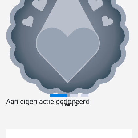
Aan eigen actie gedoneerd
1 van 3