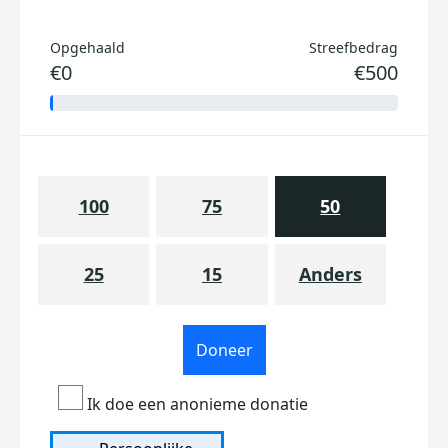
Opgehaald
Streefbedrag
€0
€500
100
75
50
25
15
Anders
Doneer
Ik doe een anonieme donatie