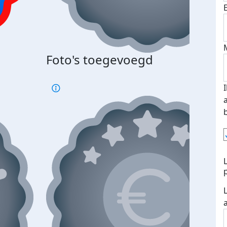
Foto's toegevoegd
€500
verd