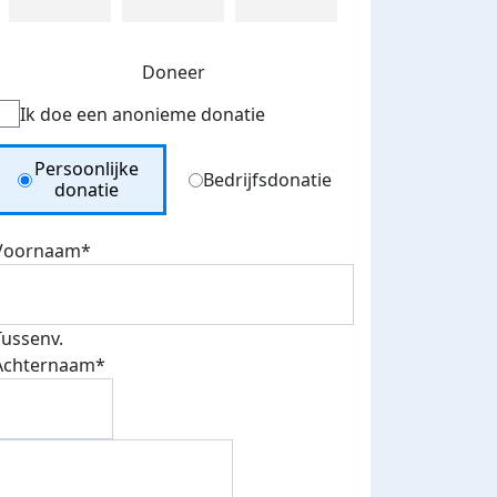
Doneer
Ik doe een anonieme donatie
Donation Type
Persoonlijke
Bedrijfsdonatie
donatie
Voornaam*
Tussenv.
Achternaam*