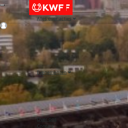
Alles over acties
Login
Evenementen
Over ons
Contact