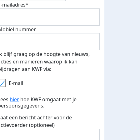
E-mailadres*
Mobiel nummer
 euro opgehaald: t-shirt
E-mails verstuurd
iend
Ik blijf graag op de hoogte van nieuws,
acties en manieren waarop ik kan
bijdragen aan KWF via:
E-mail
Lees
hier
hoe KWF omgaat met je
persoonsgegevens.
Laat een bericht achter voor de
actievoerder (optioneel)