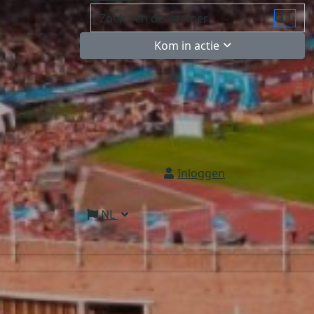
Kom in actie
Inloggen
NL