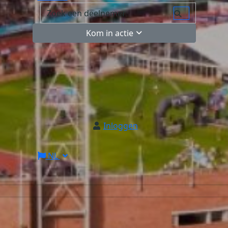
Kom in actie
Inloggen
NL