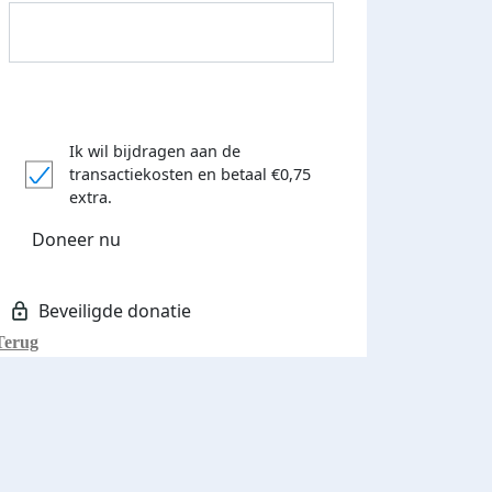
Ik wil bijdragen aan de
transactiekosten
en betaal €0,75
extra.
Donateurs bedankt
Doneer nu
Terug