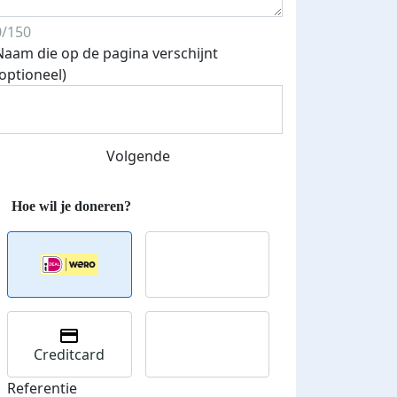
0/150
Naam die op de pagina verschijnt
(optioneel)
Streefbedrag verhoogd
Volgende
Creditcard
Referentie