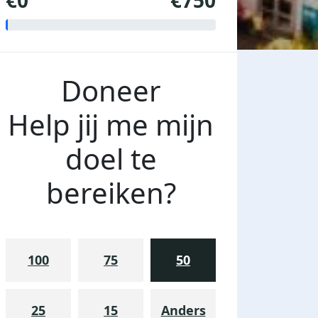
€0
€750
Doneer
Help jij me mijn
doel te
bereiken?
100
75
50
25
15
Anders