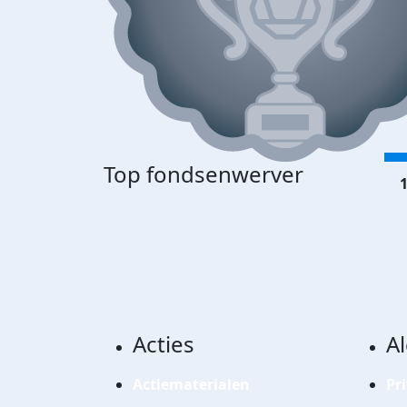
Top fondsenwerver
1
Acties
A
Actiematerialen
Pr