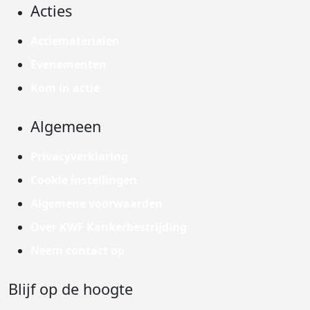
Acties
Actiematerialen
Evenementen
Kom in actie
Algemeen
Privacyverklaring
Cookie instellingen
Algemene voorwaarden
Over KWF Kankerbestrijding
Neem contact op
Blijf op de hoogte