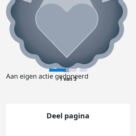
Aan eigen actie gedoneerd
1 van 3
Deel pagina