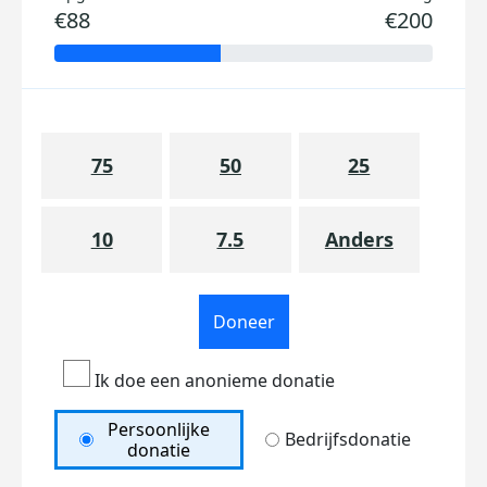
€88
€200
75
50
25
10
7.5
Anders
Doneer
Ik doe een anonieme donatie
Persoonlijke
Bedrijfsdonatie
donatie