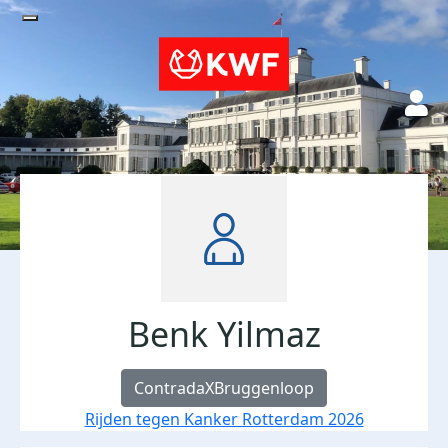
Benk Yilmaz
ContradaXBruggenloop
Rijden tegen Kanker Rotterdam 2026