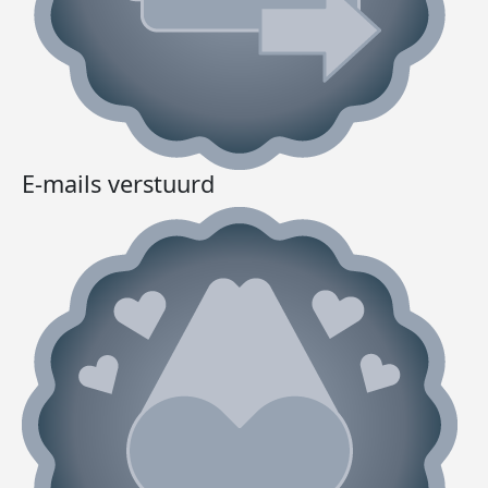
E-mails verstuurd