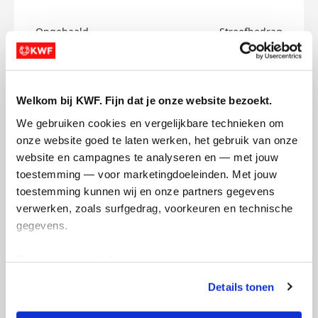
Opgehaald
Streefbedrag
€0
€500
Doneer
Welkom bij KWF. Fijn dat je onze website bezoekt.
We gebruiken cookies en vergelijkbare technieken om 
Benoit's badges
onze website goed te laten werken, het gebruik van onze 
website en campagnes te analyseren en — met jouw 
toestemming — voor marketingdoeleinden. Met jouw 
toestemming kunnen wij en onze partners gegevens 
verwerken, zoals surfgedrag, voorkeuren en technische 
gegevens.
Deze gegevens helpen ons om campagnes te meten, 
prestaties te verbeteren en relevante KWF-content te 
Details tonen
tonen. Je kunt je toestemming op elk moment wijzigen of 
intrekken via Cookie instellingen onderaan de pagina. De 