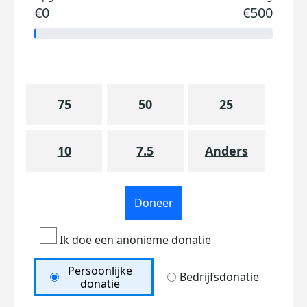
€0
€500
75
50
25
10
7.5
Anders
Doneer
Ik doe een anonieme donatie
Persoonlijke
Bedrijfsdonatie
donatie