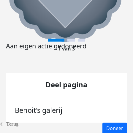
Aan eigen actie gedoneerd
1 van 3
Deel pagina
Benoit's
galerij
Terug
Doneer