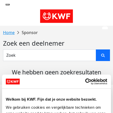
Sponsor
Zoek een deelnemer
We hebben geen zoekresultaten
gevonden
Acties
Welkom bij KWF. Fijn dat je onze website bezoekt.
Actiematerialen
We gebruiken cookies en vergelijkbare technieken om 
Evenementen