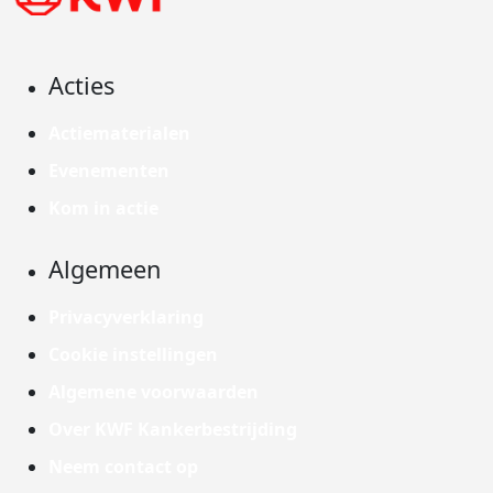
Acties
Actiematerialen
Evenementen
Kom in actie
Algemeen
Privacyverklaring
Cookie instellingen
Algemene voorwaarden
Over KWF Kankerbestrijding
Neem contact op