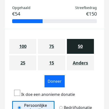
Opgehaald
Streefbedrag
€54
€150
100
75
50
25
15
Anders
Doneer
Ik doe een anonieme donatie
Persoonlijke
Bedrijfsdonatie