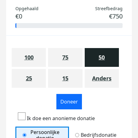
Opgehaald
Streefbedrag
€0
€750
100
75
50
25
15
Anders
Doneer
Ik doe een anonieme donatie
Persoonlijke
Bedrijfsdonatie
donatie