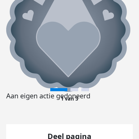
Aan eigen actie gedoneerd
1 van 3
Deel pagina