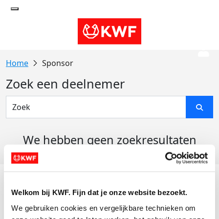
Sponsor
Zoek een deelnemer
We hebben geen zoekresultaten
gevonden
Acties
Welkom bij KWF. Fijn dat je onze website bezoekt.
Actiematerialen
We gebruiken cookies en vergelijkbare technieken om 
Evenementen