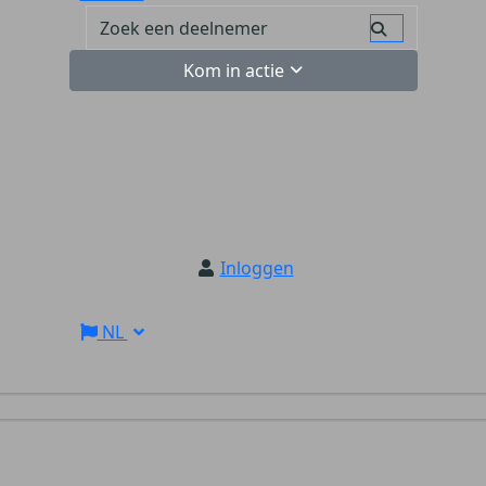
Kom in actie
Inloggen
NL