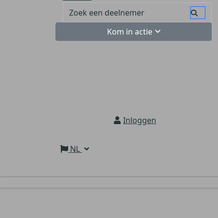
Kom in actie
Inloggen
NL