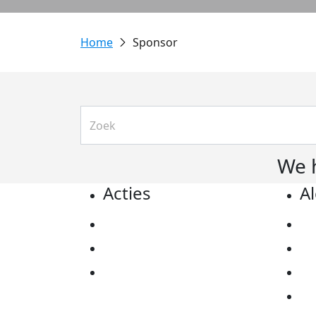
Sponsor
We 
Acties
A
Actiematerialen
Pr
Evenementen
Co
Kom in actie
Al
Ov