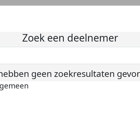
Zoek een deelnemer
hebben geen zoekresultaten gevo
lgemeen
ivacyverklaring
okie instellingen
gemene voorwaarden
er KWF Kankerbestrijding