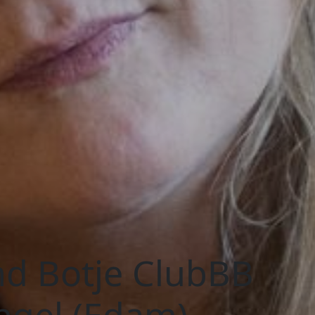
d Botje ClubBB