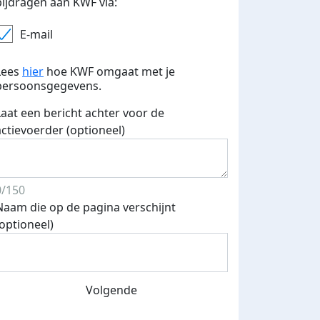
bijdragen aan KWF via:
E-mail
Lees
hier
hoe KWF omgaat met je
persoonsgegevens.
Laat een bericht achter voor de
actievoerder (optioneel)
0/150
Naam die op de pagina verschijnt
(optioneel)
Volgende