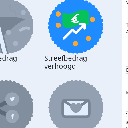
edrag
Streefbedrag
d
verhoogd