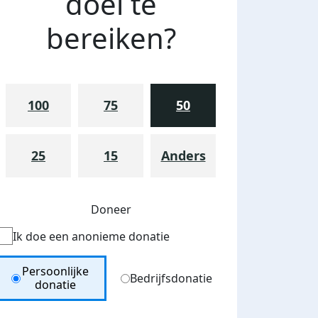
doel te
bereiken?
100
75
50
25
15
Anders
Doneer
Ik doe een anonieme donatie
Donation Type
Persoonlijke
Bedrijfsdonatie
donatie