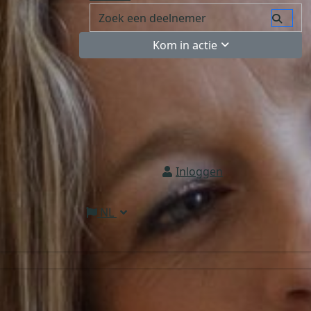
Kom in actie
Inloggen
NL