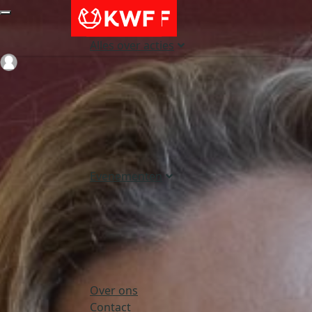
Alles over acties
Login
Evenementen
Over ons
Contact