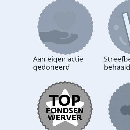
Aan eigen actie
Streefb
gedoneerd
behaal