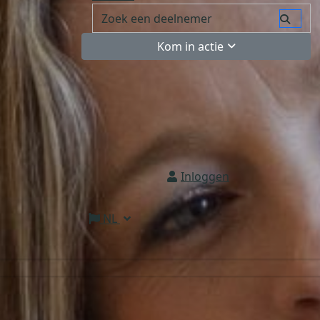
Kom in actie
Inloggen
NL