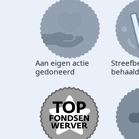
Aan eigen actie
Streefb
gedoneerd
behaal