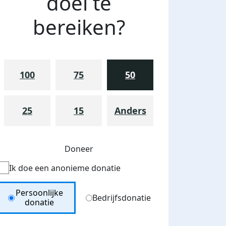
doel te
bereiken?
100
75
50
25
15
Anders
Doneer
Ik doe een anonieme donatie
Donation Type
Persoonlijke
Bedrijfsdonatie
donatie