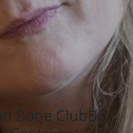
d Botje ClubBB