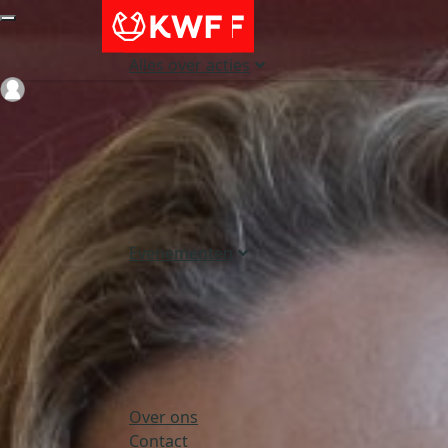
Alles over acties
Login
Evenementen
Over ons
Contact