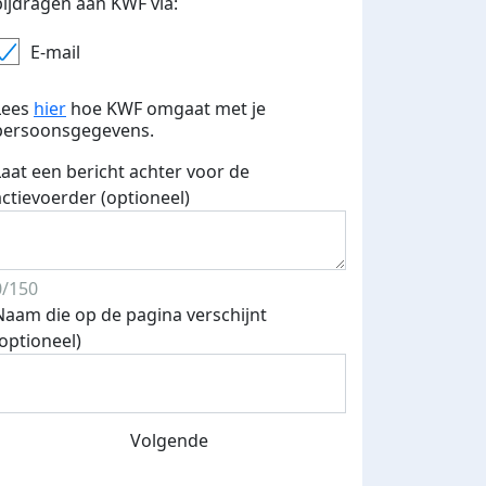
bijdragen aan KWF via:
E-mail
Lees
hier
hoe KWF omgaat met je
persoonsgegevens.
Laat een bericht achter voor de
actievoerder (optioneel)
0/150
Naam die op de pagina verschijnt
(optioneel)
Volgende