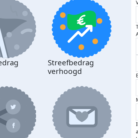
edrag
Streefbedrag
d
verhoogd