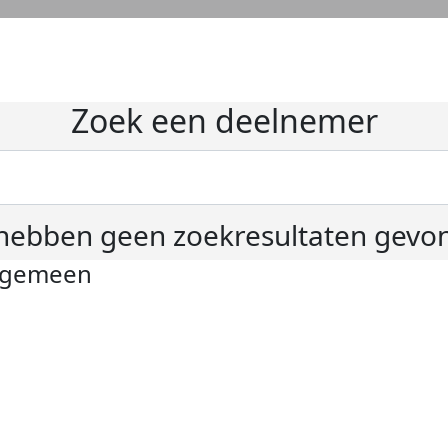
Zoek een deelnemer
hebben geen zoekresultaten gevo
lgemeen
ivacyverklaring
okie instellingen
gemene voorwaarden
er KWF Kankerbestrijding