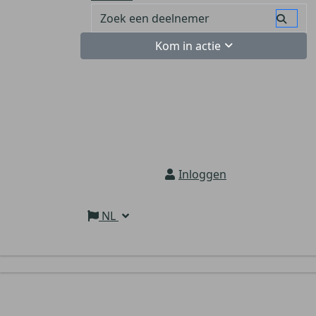
Kom in actie
Inloggen
NL