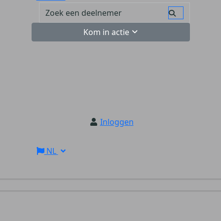
Kom in actie
Inloggen
NL