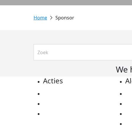
Sponsor
We 
Acties
A
Actiematerialen
Pr
Evenementen
Co
Kom in actie
Al
Ov