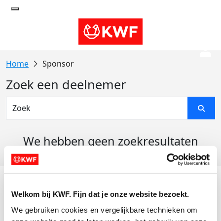
Sponsor
Zoek een deelnemer
We hebben geen zoekresultaten
gevonden
Acties
Welkom bij KWF. Fijn dat je onze website bezoekt.
Actiematerialen
We gebruiken cookies en vergelijkbare technieken om 
Evenementen