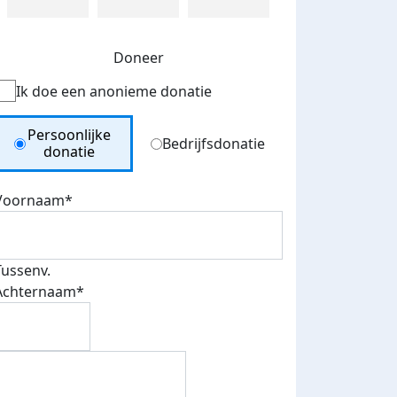
Doneer
Ik doe een anonieme donatie
Donation Type
Persoonlijke
Bedrijfsdonatie
donatie
Voornaam*
Tussenv.
Achternaam*