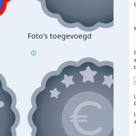
Foto's toegevoegd
€500
verd