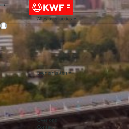
Alles over acties
Login
Evenementen
Over ons
Contact