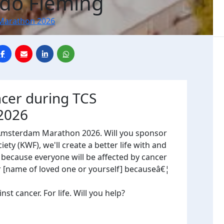
do Fleming
Marathon 2026
ncer during TCS
2026
 Amsterdam Marathon 2026. Will you sponsor
ty (KWF), we'll create a better life with and
, because everyone will be affected by cancer
or [name of loved one or yourself] becauseâ€¦
t cancer. For life. Will you help?