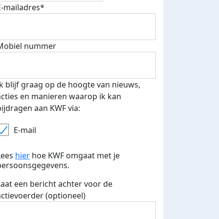
E-mailadres*
Mobiel nummer
 euro opgehaald: t-shirt
E-mails verstuurd
iend
Ik blijf graag op de hoogte van nieuws,
acties en manieren waarop ik kan
bijdragen aan KWF via:
E-mail
Lees
hier
hoe KWF omgaat met je
persoonsgegevens.
Laat een bericht achter voor de
actievoerder (optioneel)