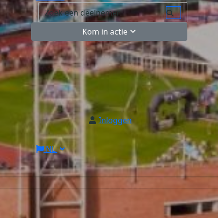
Kom in actie
Inloggen
NL