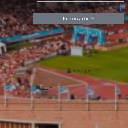
Kom in actie
Inloggen
NL