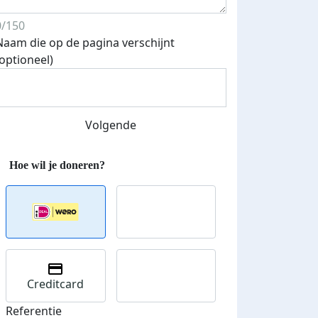
0/150
Naam die op de pagina verschijnt
(optioneel)
Streefbedrag verhoogd
Volgende
Creditcard
Referentie