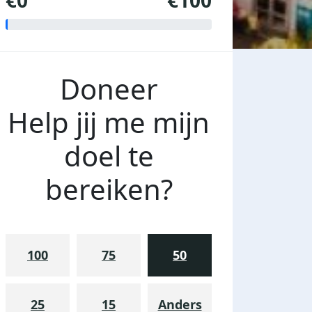
€0
€100
Doneer
Help jij me mijn
doel te
bereiken?
100
75
50
25
15
Anders