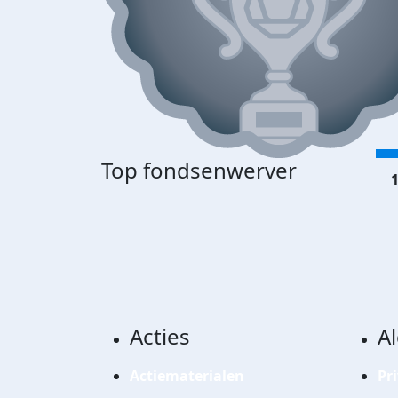
Top fondsenwerver
1
Acties
A
Actiematerialen
Pr