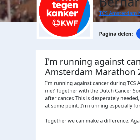
Bernar
TCS Amsterdam 
I'm running against ca
Amsterdam Marathon 
I'm running against cancer during TCS
me? Together with the Dutch Cancer Socie
after cancer. This is desperately needed
at some point. I'm running especially f
Together we can make a difference. Agains