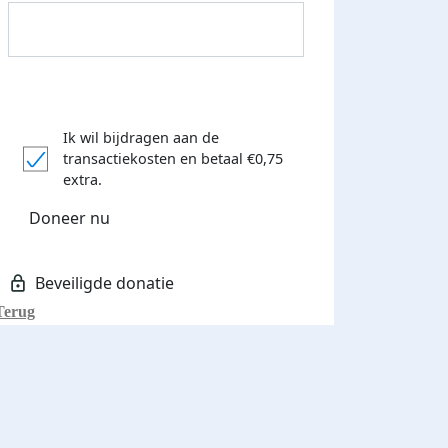
Ik wil bijdragen aan de
transactiekosten
en betaal €0,75
extra.
Donateurs bedankt
Doneer nu
Terug