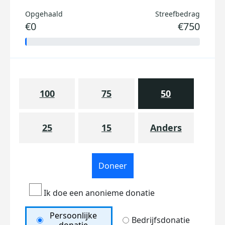
Opgehaald
Streefbedrag
€0
€750
100
75
50
25
15
Anders
Doneer
Ik doe een anonieme donatie
Persoonlijke
Bedrijfsdonatie
donatie