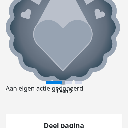
Aan eigen actie gedoneerd
1 van 3
Deel pagina