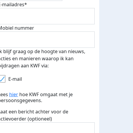
E-mailadres*
Mobiel nummer
Ik blijf graag op de hoogte van nieuws,
acties en manieren waarop ik kan
bijdragen aan KWF via:
E-mail
Lees
hier
hoe KWF omgaat met je
persoonsgegevens.
Laat een bericht achter voor de
500 euro aan donaties ontvang
actievoerder (optioneel)
E-mails verstuurd
 speciale KWF t-shirt!