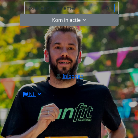
Kom in actie
Inloggen
NL