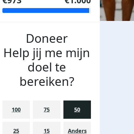
€973
€1.000
Doneer
Help jij me mijn
doel te
bereiken?
100
75
50
25
15
Anders