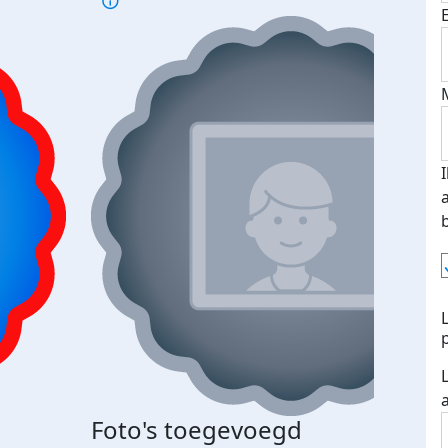
Bij 
Foto's toegevoegd
je je