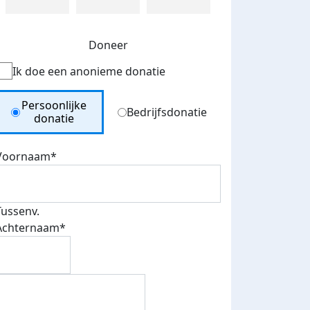
Doneer
Ik doe een anonieme donatie
Donation Type
Persoonlijke
Bedrijfsdonatie
donatie
Voornaam*
Tussenv.
Achternaam*