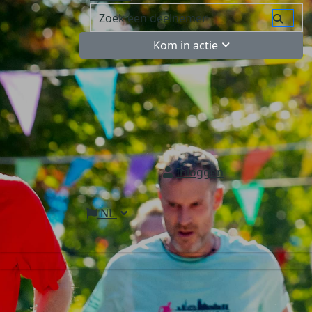
Kom in actie
Inloggen
NL