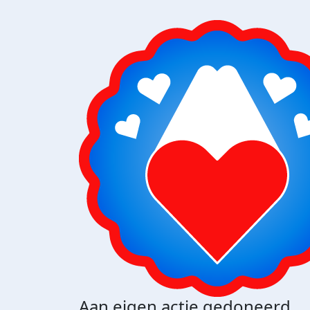
Aan eigen actie gedoneerd