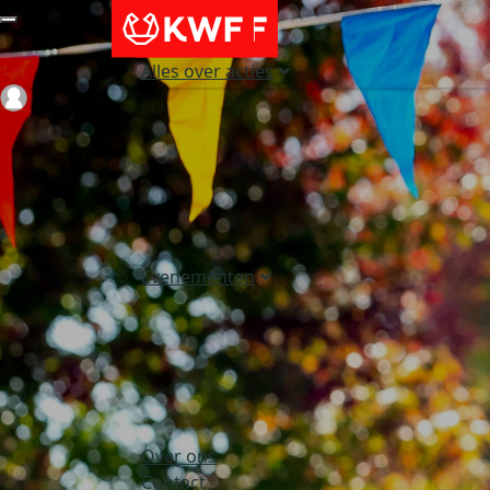
Alles over acties
Login
Evenementen
Over ons
Contact