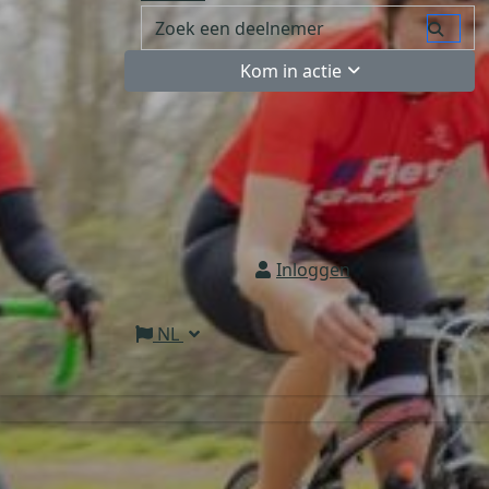
Kom in actie
Inloggen
NL