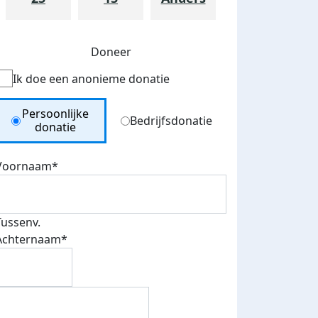
Doneer
Ik doe een anonieme donatie
lady's on top
Donation Type
Persoonlijke
maandag 19 september 2022
Bedrijfsdonatie
donatie
Voornaam*
Tussenv.
Achternaam*