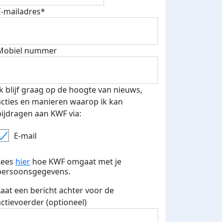
E-mailadres*
Mobiel nummer
Ik blijf graag op de hoogte van nieuws,
acties en manieren waarop ik kan
Een dag later, 12 september (om logistieke redenen) liep
bijdragen aan KWF via:
dames vanaf Malaucene naar de top. Zoals mamma, Mere
had gedaan in 2012..
E-mail
Deel op
Lees
hier
hoe KWF omgaat met je
persoonsgegevens.
Laat een bericht achter voor de
actievoerder (optioneel)