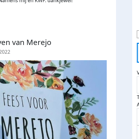
. Namens mij en KWF: dankjewel!
even van Merejo
2022