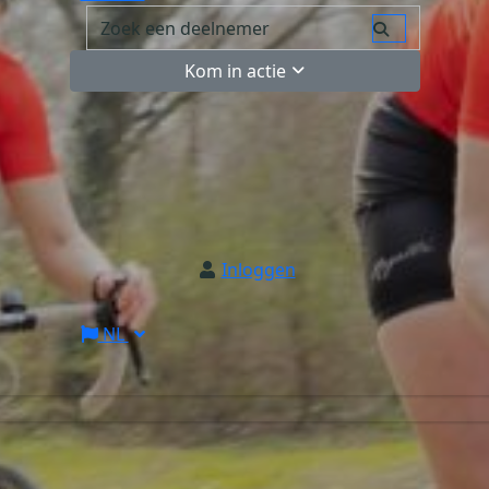
Kom in actie
Inloggen
NL