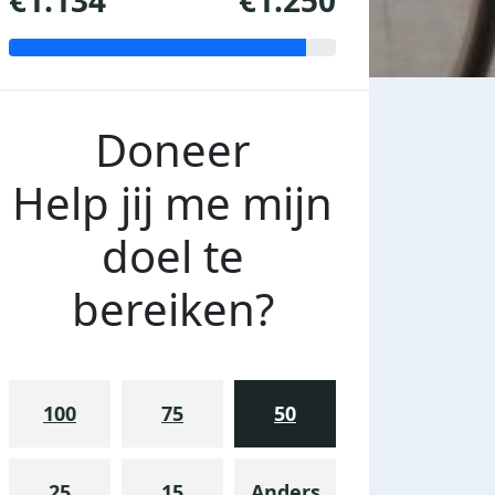
€1.134
€1.250
Doneer
Help jij me mijn
doel te
bereiken?
100
75
50
25
15
Anders