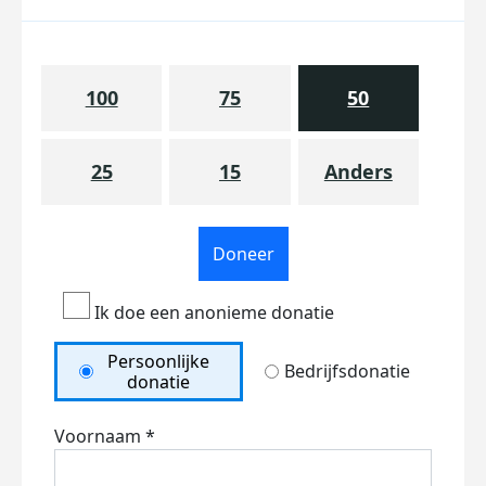
100
75
50
25
15
Anders
Doneer
Ik doe een anonieme donatie
Persoonlijke
Bedrijfsdonatie
donatie
Voornaam *