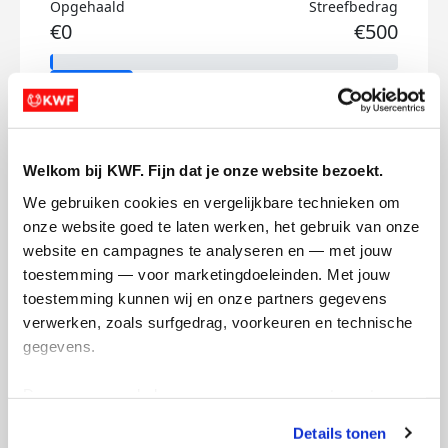
Opgehaald
Streefbedrag
€0
€500
Doneer
Bertha's badges
Welkom bij KWF. Fijn dat je onze website bezoekt.
We gebruiken cookies en vergelijkbare technieken om 
onze website goed te laten werken, het gebruik van onze 
website en campagnes te analyseren en — met jouw 
toestemming — voor marketingdoeleinden. Met jouw 
toestemming kunnen wij en onze partners gegevens 
verwerken, zoals surfgedrag, voorkeuren en technische 
gegevens.
Deze gegevens helpen ons om campagnes te meten, 
prestaties te verbeteren en relevante KWF-content te 
Details tonen
tonen. Je kunt je toestemming op elk moment wijzigen of 