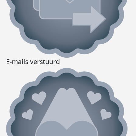
E-mails verstuurd