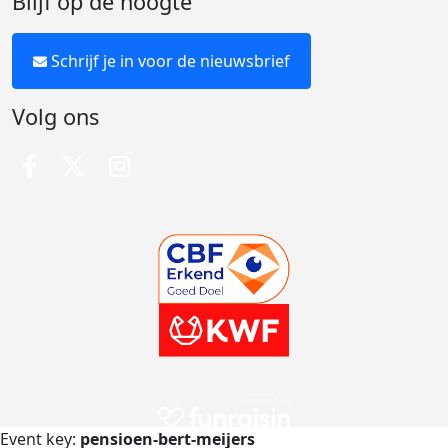
Blijf op de hoogte
Schrijf je in voor de nieuwsbrief
Volg ons
Event key:
pensioen-bert-meijers