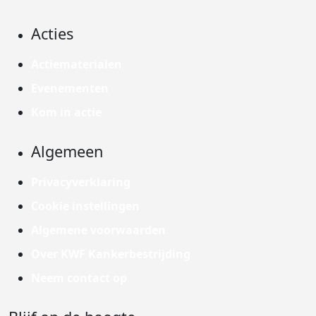
Acties
Actiematerialen
Evenementen
Kom in actie
Algemeen
Privacyverklaring
Cookie instellingen
Algemene voorwaarden
Over KWF Kankerbestrijding
Neem contact op