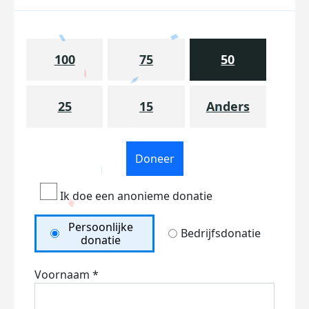
100
75
50
25
15
Anders
Doneer
Ik doe een anonieme donatie
Persoonlijke
Bedrijfsdonatie
donatie
Voornaam *