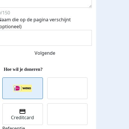
0/150
Naam die op de pagina verschijnt
(optioneel)
teurs
nkt
Volgende
Creditcard
Referentie