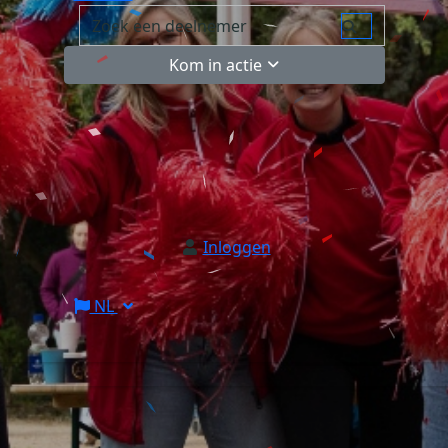
Kom in actie
Inloggen
NL