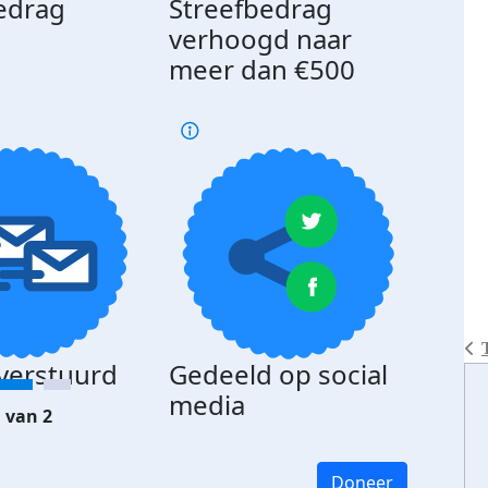
edrag
Streefbedrag
d
verhoogd naar
meer dan €500
 verstuurd
Gedeeld op social
media
 van 2
Doneer