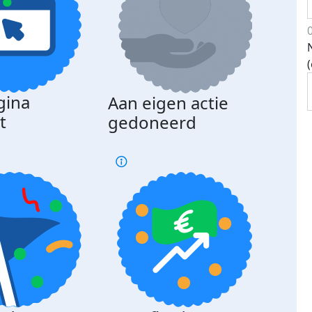
gina
Aan eigen actie
Dona
t
gedoneerd
beda