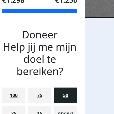
€1.298
€1.250
Doneer
Help jij me mijn
doel te
bereiken?
100
75
50
25
15
Anders