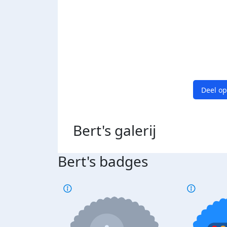
Deel op
Bert's
galerij
Bert's badges