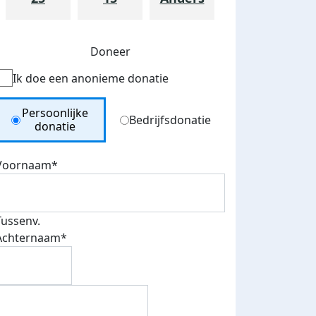
Doneer
Ik doe een anonieme donatie
Donation Type
Persoonlijke
Bedrijfsdonatie
donatie
Voornaam*
Tussenv.
Achternaam*