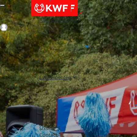
Alles over acties
Login
Evenementen
Over ons
Contact