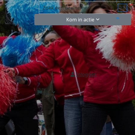
Kom in actie
Inloggen
NL