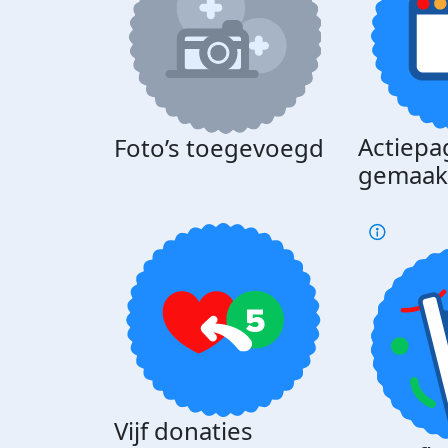
Actiepa
Foto’s toegevoegd
gemaak
Vijf donaties