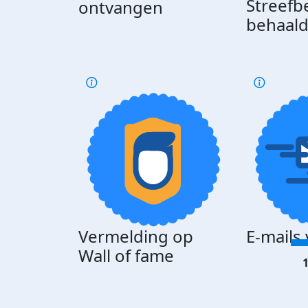
Streefb
ontvangen
behaal
Vermelding op
E-mails
Wall of fame
1