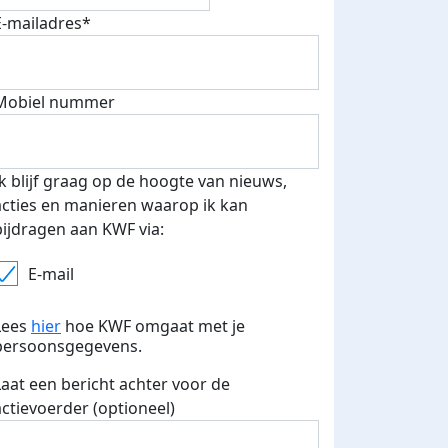
E-mailadres*
Mobiel nummer
Ik blijf graag op de hoogte van nieuws,
acties en manieren waarop ik kan
bijdragen aan KWF via:
E-mail
Lees
hier
hoe KWF omgaat met je
persoonsgegevens.
Laat een bericht achter voor de
actievoerder (optioneel)