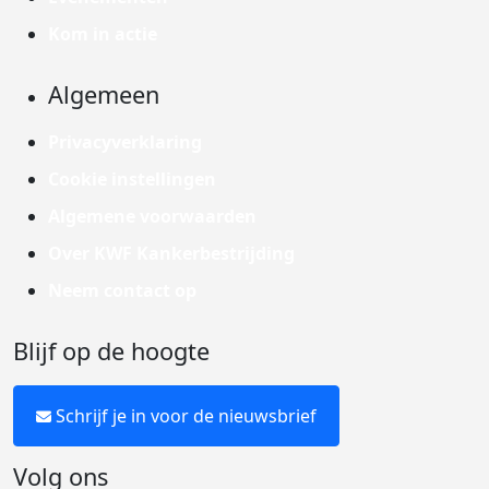
Kom in actie
Algemeen
Privacyverklaring
Cookie instellingen
Algemene voorwaarden
Over KWF Kankerbestrijding
Neem contact op
Blijf op de hoogte
Schrijf je in voor de nieuwsbrief
Volg ons