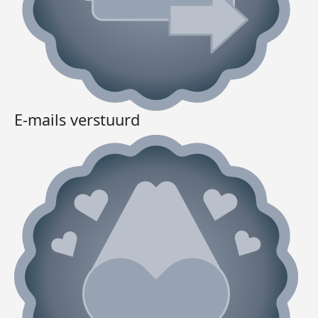
E-mails verstuurd