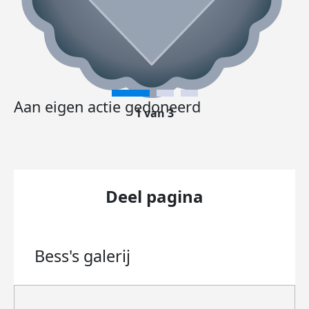
Aan eigen actie gedoneerd
1 van 3
Deel pagina
Bess's
galerij