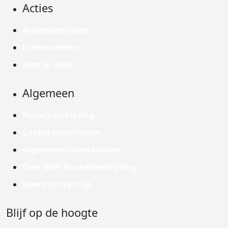
Acties
Actiematerialen
Evenementen
Kom in actie
Algemeen
Privacyverklaring
Cookie instellingen
Algemene voorwaarden
Over KWF Kankerbestrijding
Neem contact op
Blijf op de hoogte