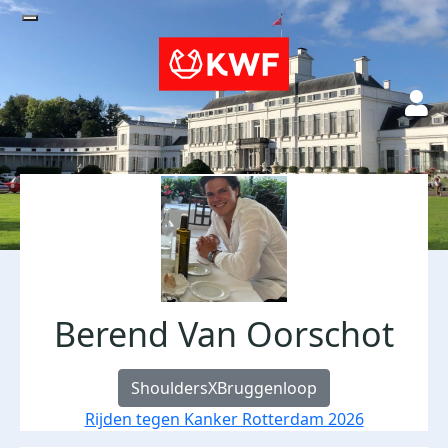
Berend Van Oorschot
ShouldersXBruggenloop
Rijden tegen Kanker Rotterdam 2026