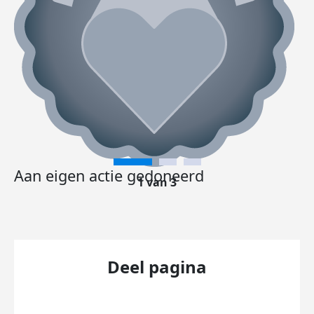
Aan eigen actie gedoneerd
1 van 3
Deel pagina