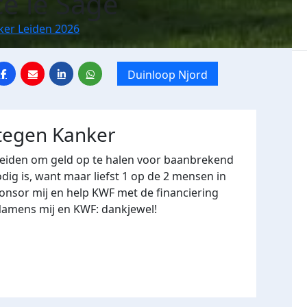
e le Sage
ker Leiden 2026
Duinloop Njord
 tegen Kanker
Leiden om geld op te halen voor baanbrekend
ig is, want maar liefst 1 op de 2 mensen in
onsor mij en help KWF met de financiering
Namens mij en KWF: dankjewel!