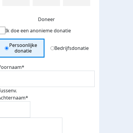
Doneer
Ik doe een anonieme donatie
Donation Type
Persoonlijke
Bedrijfsdonatie
donatie
Voornaam*
Tussenv.
Achternaam*