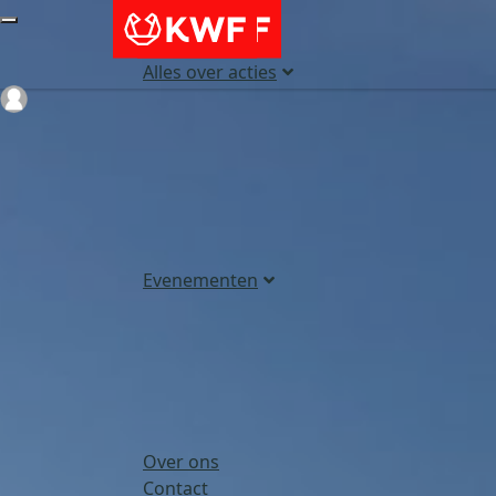
Alles over acties
Login
Evenementen
Over ons
Contact