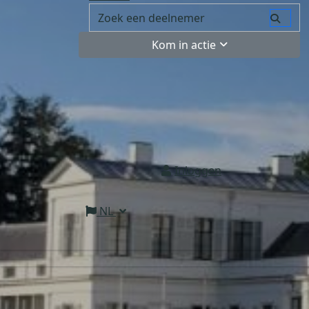
Kom in actie
Inloggen
NL