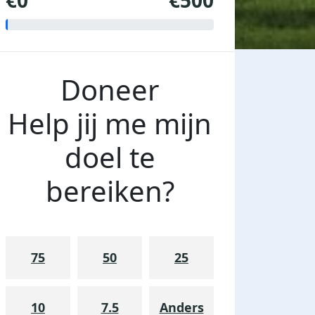
€0
€500
Doneer
Help jij me mijn
doel te
bereiken?
75
50
25
10
7.5
Anders