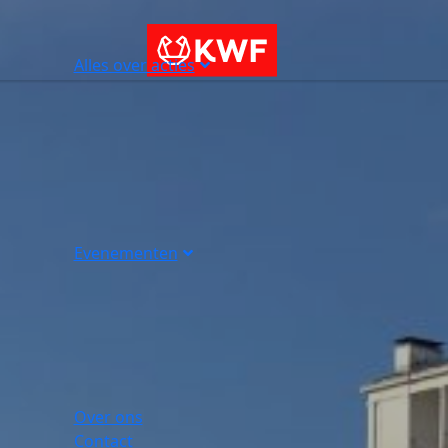
Alles over acties
Evenementen
Over ons
Contact