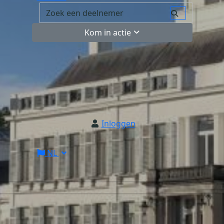
Kom in actie
Inloggen
NL