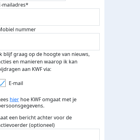
E-mailadres*
fondsenwerver
E-mails verstuurd
Mobiel nummer
Ik blijf graag op de hoogte van nieuws,
acties en manieren waarop ik kan
bijdragen aan KWF via:
E-mail
Lees
hier
hoe KWF omgaat met je
persoonsgegevens.
Laat een bericht achter voor de
actievoerder (optioneel)