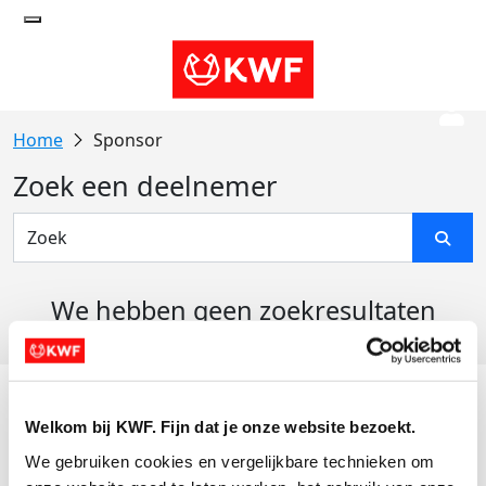
Sponsor
Zoek een deelnemer
We hebben geen zoekresultaten
gevonden
Acties
Welkom bij KWF. Fijn dat je onze website bezoekt.
Actiematerialen
We gebruiken cookies en vergelijkbare technieken om 
Evenementen