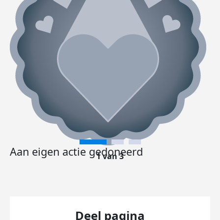
Aan eigen actie gedoneerd
1 van 3
Deel pagina