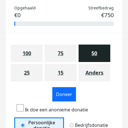
Opgehaald
Streefbedrag
€0
€750
100
75
50
25
15
Anders
Doneer
Ik doe een anonieme donatie
Persoonlijke
Bedrijfsdonatie
donatie