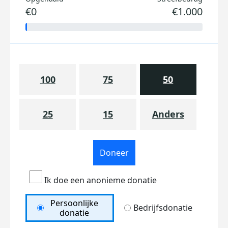
€0
€1.000
100
75
50
25
15
Anders
Doneer
Ik doe een anonieme donatie
Persoonlijke
Bedrijfsdonatie
donatie