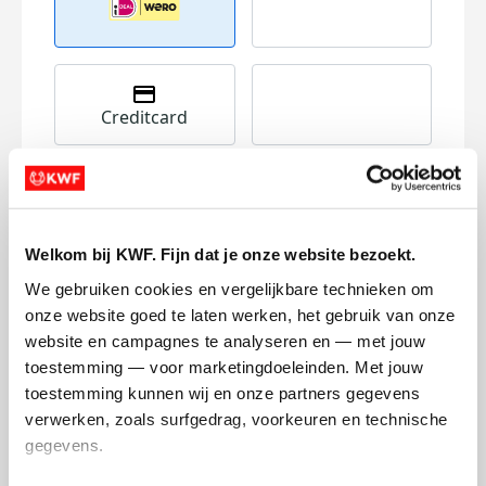
Creditcard
Referentie
Welkom bij KWF. Fijn dat je onze website bezoekt.
We gebruiken cookies en vergelijkbare technieken om 
onze website goed te laten werken, het gebruik van onze 
website en campagnes te analyseren en — met jouw 
Ik wil bijdragen aan de transactiekosten
toestemming — voor marketingdoeleinden. Met jouw 
en betaal €0.75 extra.
toestemming kunnen wij en onze partners gegevens 
verwerken, zoals surfgedrag, voorkeuren en technische 
Doneer nu
gegevens.