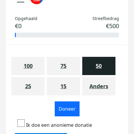
Opgehaald
Streefbedrag
€0
€500
100
75
50
25
15
Anders
Doneer
Ik doe een anonieme donatie