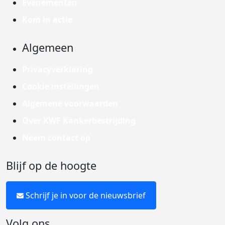
Evenementen
Kom in actie
Algemeen
Privacyverklaring
Cookie instellingen
Algemene voorwaarden
Over KWF Kankerbestrijding
Neem contact op
Blijf op de hoogte
Schrijf je in voor de nieuwsbrief
Volg ons