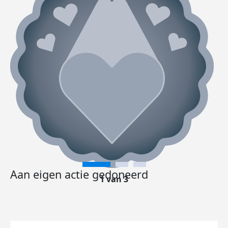
Aan eigen actie gedoneerd
1 van 3