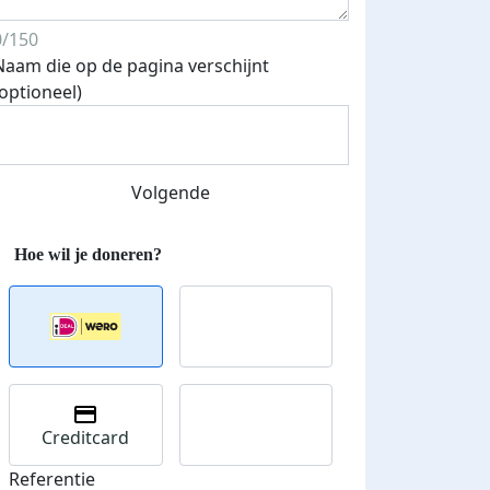
0/150
Naam die op de pagina verschijnt
(optioneel)
Streefbedrag verhoogd
Volgende
Creditcard
Referentie