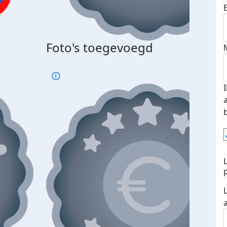
Bij 
Foto's toegevoegd
je je