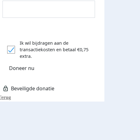
Ik wil bijdragen aan de
transactiekosten
en betaal €0,75
Donateurs bedankt
extra.
Doneer nu
Terug