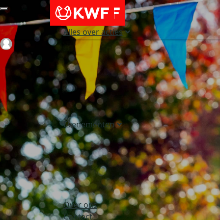
Alles over acties
Login
Evenementen
Over ons
Contact