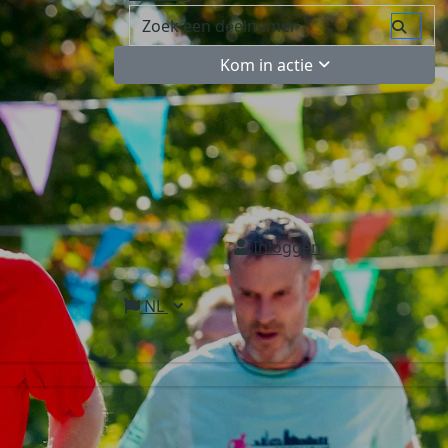
Kom in actie
Inloggen
NL