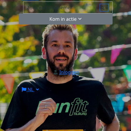
Kom in actie
Inloggen
NL