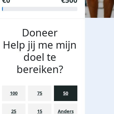
€0
€500
Doneer
Help jij me mijn
doel te
bereiken?
100
75
50
25
15
Anders