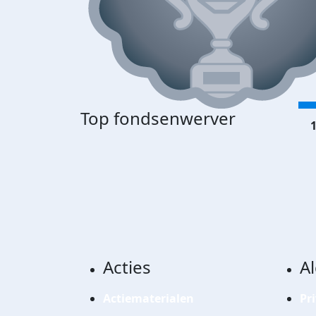
Top fondsenwerver
1
Acties
A
Actiematerialen
Pr