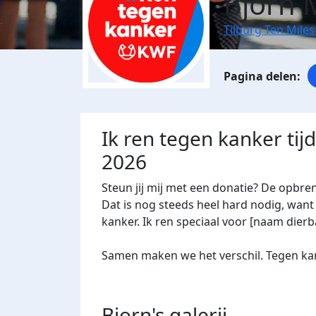
Bjorn 
Tilburg Ten Miles
Ik ren tegen kanker tij
2026
Steun jij mij met een donatie? De opbre
Dat is nog steeds heel hard nodig, want 
kanker. Ik ren speciaal voor [naam dierba
Samen maken we het verschil. Tegen kan
Bjorn's
galerij