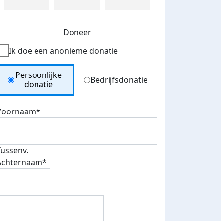
Doneer
Ik doe een anonieme donatie
Donation Type
Persoonlijke
Bedrijfsdonatie
donatie
Voornaam*
Tussenv.
Achternaam*