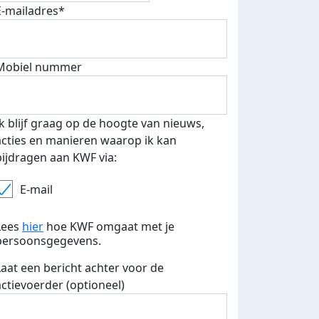
E-mailadres*
500 euro aan donaties ontvang
E-mails verstuurd
 speciale KWF t-shirt!
Mobiel nummer
Ik blijf graag op de hoogte van nieuws,
acties en manieren waarop ik kan
bijdragen aan KWF via:
E-mail
Lees
hier
hoe KWF omgaat met je
persoonsgegevens.
Laat een bericht achter voor de
actievoerder (optioneel)