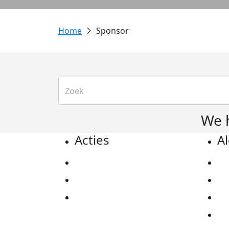
Sponsor
We 
Acties
A
Actiematerialen
Pr
Evenementen
Co
Kom in actie
Al
Ov