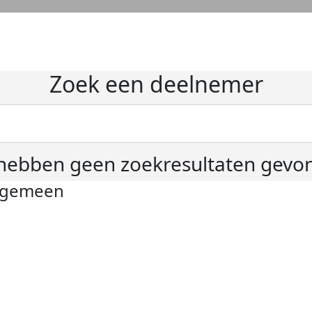
Zoek een deelnemer
hebben geen zoekresultaten gevo
lgemeen
ivacyverklaring
okie instellingen
gemene voorwaarden
er KWF Kankerbestrijding