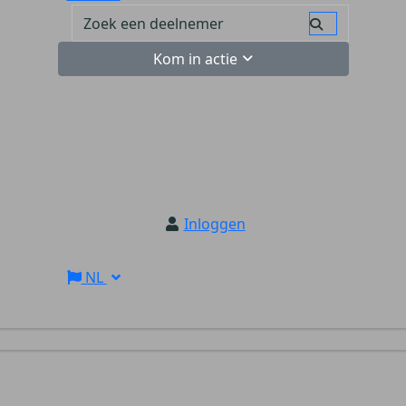
Kom in actie
Inloggen
NL