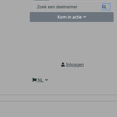
Kom in actie
Inloggen
NL