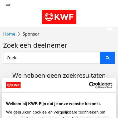
Sponsor
Zoek een deelnemer
We hebben geen zoekresultaten
gevonden
Acties
Welkom bij KWF. Fijn dat je onze website bezoekt.
Actiematerialen
We gebruiken cookies en vergelijkbare technieken om 
Evenementen