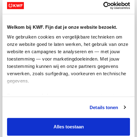
persoonsgegevens.
Jouw bericht op de actiepagina van Team
(optioneel)
Welkom bij KWF. Fijn dat je onze website bezoekt.
We gebruiken cookies en vergelijkbare technieken om 
0/150
onze website goed te laten werken, het gebruik van onze 
Naam die op de pagina verschijnt
website en campagnes te analyseren en — met jouw 
toestemming — voor marketingdoeleinden. Met jouw 
toestemming kunnen wij en onze partners gegevens 
verwerken, zoals surfgedrag, voorkeuren en technische 
Volgende
gegevens.
Volgende
Deze gegevens helpen ons om campagnes te meten, 
prestaties te verbeteren en relevante KWF-content te 
Details tonen
tonen. Je kunt je toestemming op elk moment wijzigen of 
intrekken via Cookie instellingen onderaan de pagina. De 
lijst met cookies is te vinden in het tabblad “details”.
Alles toestaan