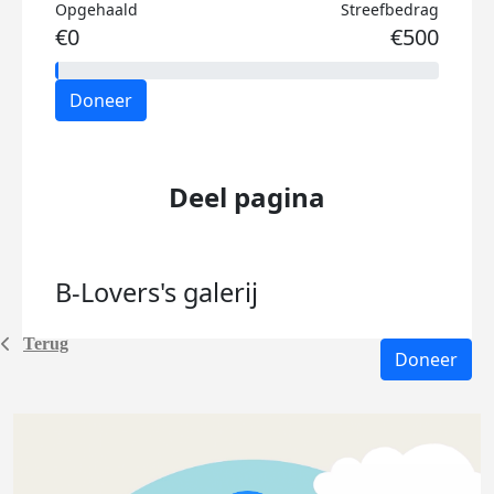
Opgehaald
Streefbedrag
€0
€500
Doneer
Deel pagina
B-Lovers's
galerij
Terug
Doneer