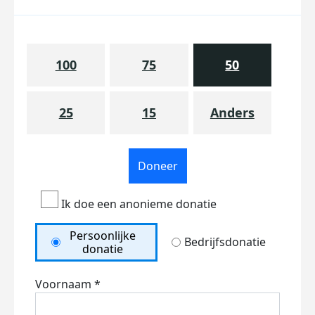
100
75
50
25
15
Anders
Doneer
Ik doe een anonieme donatie
Persoonlijke
Bedrijfsdonatie
donatie
Voornaam *