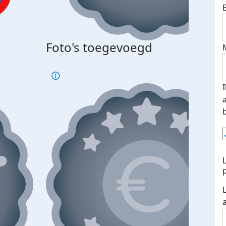
Foto's toegevoegd
€500
verd