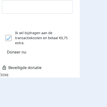
Ik wil bijdragen aan de
transactiekosten
en betaal €0,75
Donateurs bedankt
extra.
Doneer nu
Terug