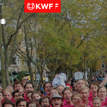
Alles over acties
Login
Evenementen
Over ons
Contact