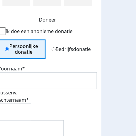
Doneer
Ik doe een anonieme donatie
Donation Type
Persoonlijke
Bedrijfsdonatie
donatie
Voornaam*
Tussenv.
Achternaam*