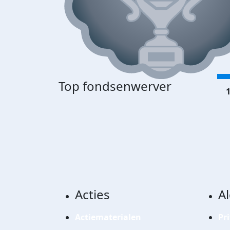
Top fondsenwerver
1
Acties
A
Actiematerialen
Pr