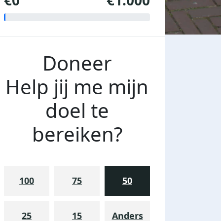
€0
€1.000
Doneer
Help jij me mijn
doel te
bereiken?
100
75
50
25
15
Anders