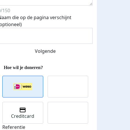
0/150
Naam die op de pagina verschijnt
(optioneel)
Streefbedrag verhoogd
Volgende
Creditcard
Referentie