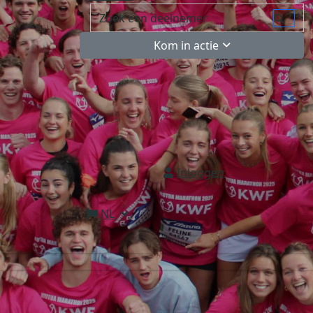
Kom in actie
Inloggen
NL