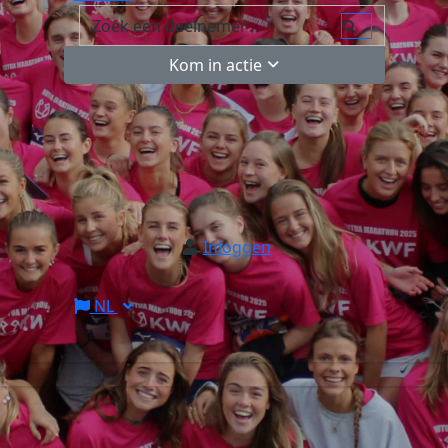
Kom in actie
Inloggen
NL