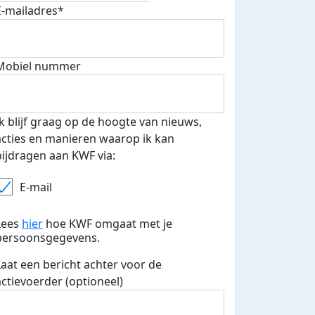
E-mailadres*
 euro opgehaald: t-shirt
E-mails verstuurd
Mobiel nummer
iend
Ik blijf graag op de hoogte van nieuws,
acties en manieren waarop ik kan
bijdragen aan KWF via:
E-mail
Lees
hier
hoe KWF omgaat met je
persoonsgegevens.
Laat een bericht achter voor de
actievoerder (optioneel)