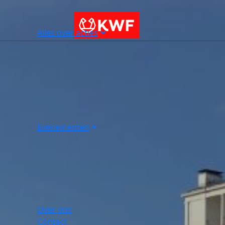
Alles over acties
Evenementen
Over ons
Contact