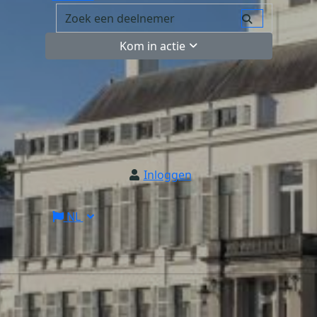
Kom in actie
Inloggen
NL