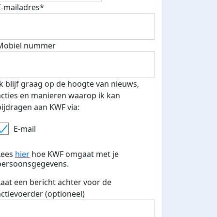
fondsenwerver
E-mails verstuurd
E-mailadres*
Mobiel nummer
Ik blijf graag op de hoogte van nieuws,
acties en manieren waarop ik kan
bijdragen aan KWF via:
E-mail
Lees
hier
hoe KWF omgaat met je
persoonsgegevens.
Laat een bericht achter voor de
actievoerder (optioneel)