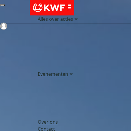
Alles over acties
Login
Evenementen
Over ons
Contact