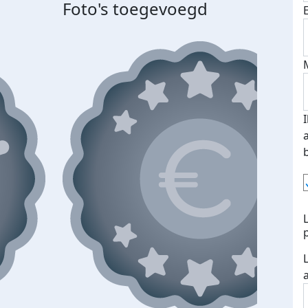
Foto's toegevoegd
Top 