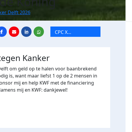
de Koning
ker Delft 2026
CPC X
vakantiegangers
 tegen Kanker
Delft om geld op te halen voor baanbrekend
ig is, want maar liefst 1 op de 2 mensen in
onsor mij en help KWF met de financiering
Namens mij en KWF: dankjewel!