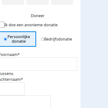
Doneer
Ik doe een anonieme donatie
Donation Type
Persoonlijke
Bedrijfsdonatie
donatie
Voornaam*
Tussenv.
Achternaam*