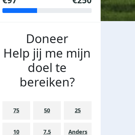
€97
€250
Doneer
Help jij me mijn
doel te
bereiken?
75
50
25
10
7.5
Anders