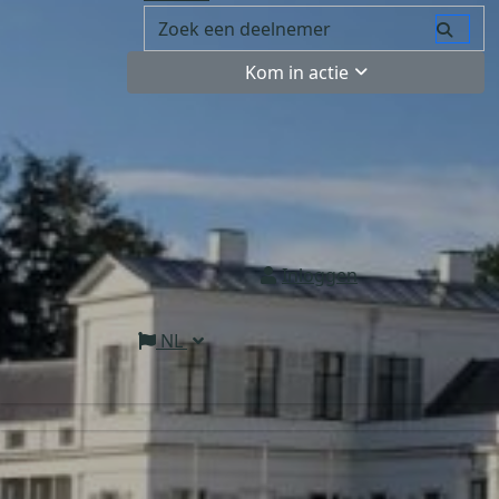
Kom in actie
Inloggen
NL