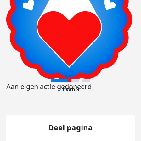
Aan eigen actie gedoneerd
1 van 3
Deel pagina