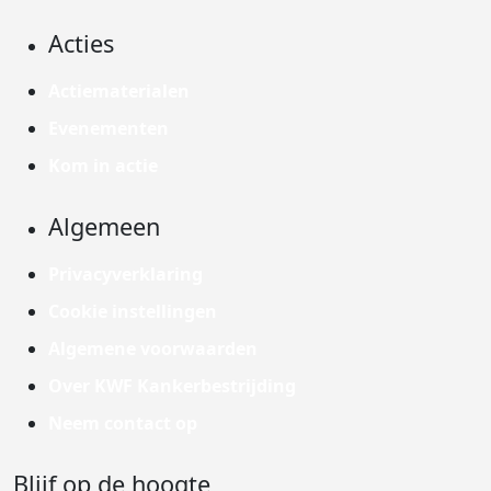
Acties
Actiematerialen
Evenementen
Kom in actie
Algemeen
Privacyverklaring
Cookie instellingen
Algemene voorwaarden
Over KWF Kankerbestrijding
Neem contact op
Blijf op de hoogte