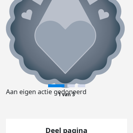
Aan eigen actie gedoneerd
1 van 3
Deel pagina