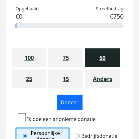
Opgehaald
Streefbedrag
€0
€750
100
75
50
25
15
Anders
Doneer
Ik doe een anonieme donatie
Persoonlijke
Bedrijfsdonatie
donatie