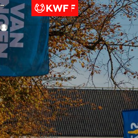
Alles over acties
Login
Evenementen
Over ons
Contact