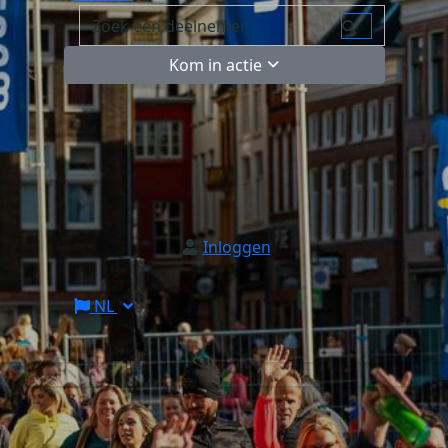
Kom in actie
Inloggen
NL