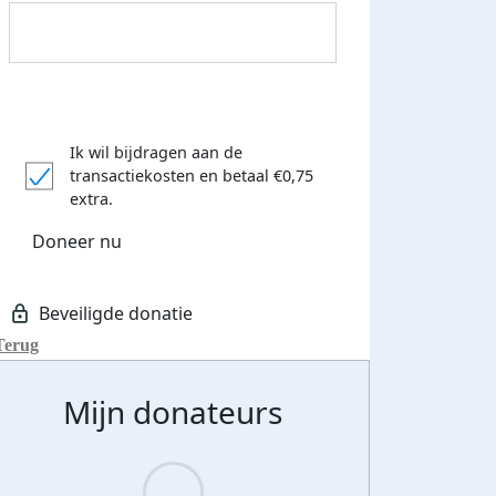
Ik wil bijdragen aan de
transactiekosten
en betaal €0,75
Donateurs bedankt
extra.
Doneer nu
Terug
Mijn donateurs