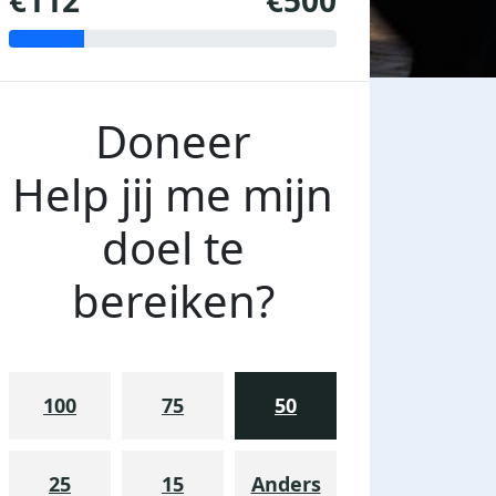
€112
€500
Doneer
Help jij me mijn
doel te
bereiken?
100
75
50
25
15
Anders