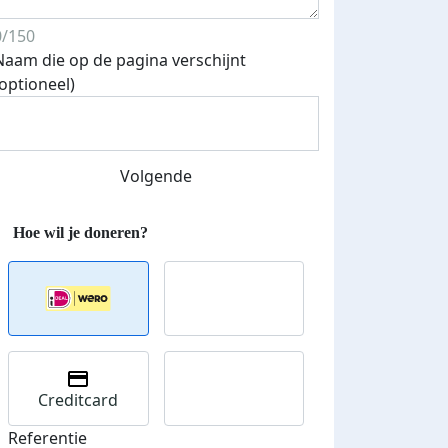
0/150
Naam die op de pagina verschijnt
(optioneel)
Streefbedrag verhoogd
Volgende
Creditcard
Referentie