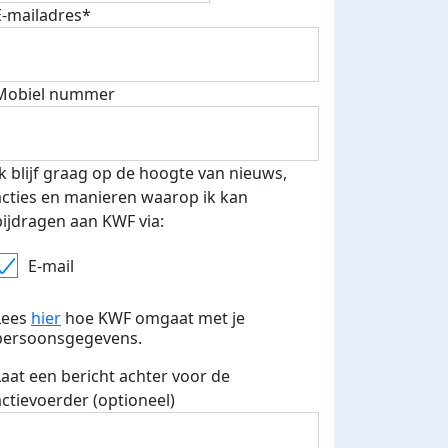
E-mailadres*
500 euro aan donaties ontvang
E-mails verstuurd
 speciale KWF t-shirt!
Mobiel nummer
Ik blijf graag op de hoogte van nieuws,
acties en manieren waarop ik kan
bijdragen aan KWF via:
E-mail
Lees
hier
hoe KWF omgaat met je
persoonsgegevens.
Laat een bericht achter voor de
actievoerder (optioneel)