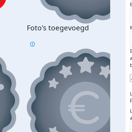
Bij 
Foto's toegevoegd
je je