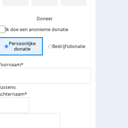
Doneer
Ik doe een anonieme donatie
Donation Type
Persoonlijke
Bedrijfsdonatie
donatie
Voornaam*
Tussenv.
Achternaam*