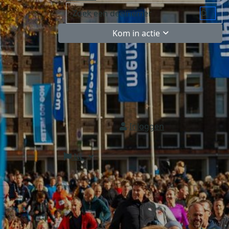
Kom in actie
Inloggen
NL