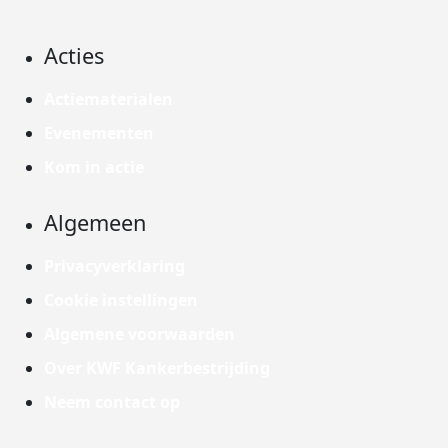
Acties
Actiematerialen
Evenementen
Kom in actie
Algemeen
Privacyverklaring
Cookie instellingen
Algemene voorwaarden
Over KWF Kankerbestrijding
Neem contact op