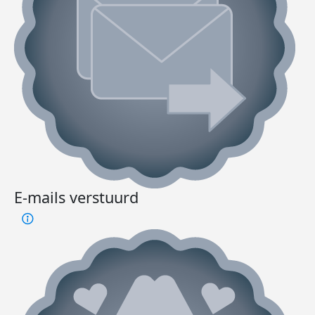
E-mails verstuurd