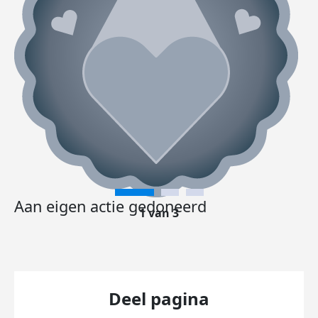
Aan eigen actie gedoneerd
1 van 3
Deel pagina