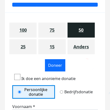
100
75
50
25
15
Anders
Doneer
Ik doe een anonieme donatie
Persoonlijke
Bedrijfsdonatie
donatie
Voornaam *