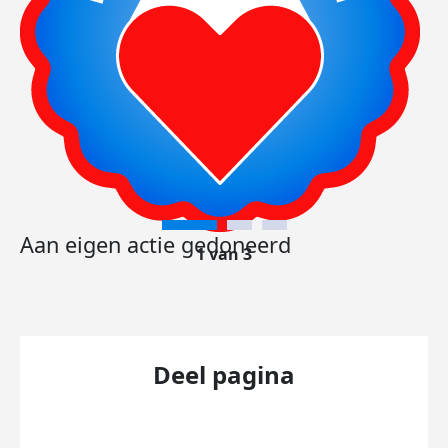
Aan eigen actie gedoneerd
1 van 3
Deel pagina