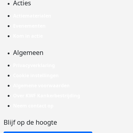
Acties
Actiematerialen
Evenementen
Kom in actie
Algemeen
Privacyverklaring
Cookie instellingen
Algemene voorwaarden
Over KWF Kankerbestrijding
Neem contact op
Blijf op de hoogte