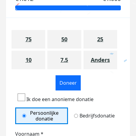
75
50
25
10
7.5
Anders
Doneer
Ik doe een anonieme donatie
Persoonlijke
Bedrijfsdonatie
donatie
Voornaam *