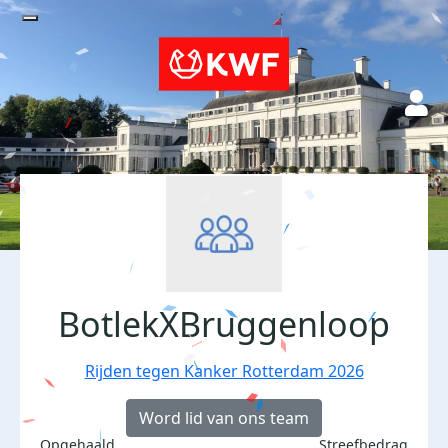
BotlekXBruggenloop
Rijden tegen Kanker Rotterdam 2026
Word lid van ons team
Opgehaald
Streefbedrag