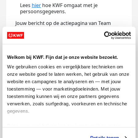
Lees
hier
hoe KWF omgaat met je
persoonsgegevens.
Jouw bericht op de actiepagina van Team
(optioneel)
0/150
Welkom bij KWF. Fijn dat je onze website bezoekt.
Naam die op de pagina verschijnt
We gebruiken cookies en vergelijkbare technieken om 
onze website goed te laten werken, het gebruik van onze 
website en campagnes te analyseren en — met jouw 
toestemming — voor marketingdoeleinden. Met jouw 
Volgende
toestemming kunnen wij en onze partners gegevens 
Volgende
verwerken, zoals surfgedrag, voorkeuren en technische 
gegevens.
Deze gegevens helpen ons om campagnes te meten, 
prestaties te verbeteren en relevante KWF-content te 
Details tonen