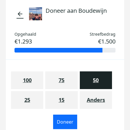
Doneer aan Boudewijn
arrow_back
Opgehaald
Streefbedrag
€1.293
€1.500
100
75
50
25
15
Anders
Doneer