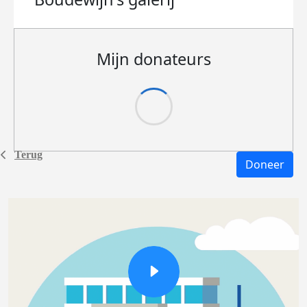
Mijn donateurs
Terug
Doneer