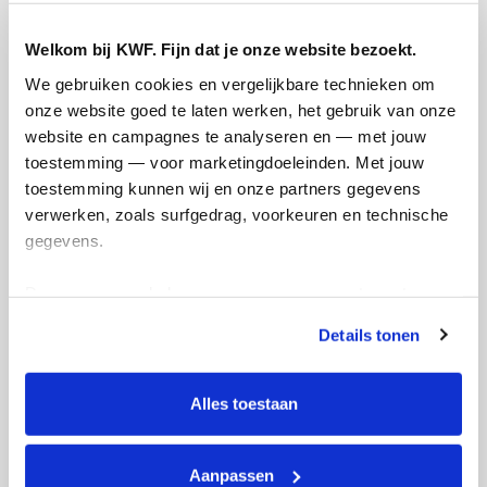
Welkom bij KWF. Fijn dat je onze website bezoekt.
104
kms
We gebruiken cookies en vergelijkbare technieken om 
onze website goed te laten werken, het gebruik van onze 
Mijn afstandsdoel
42 kms
website en campagnes te analyseren en — met jouw 
toestemming — voor marketingdoeleinden. Met jouw 
Boudewijn's badges
toestemming kunnen wij en onze partners gegevens 
verwerken, zoals surfgedrag, voorkeuren en technische 
gegevens.
Deze gegevens helpen ons om campagnes te meten, 
prestaties te verbeteren en relevante KWF-content te 
Details tonen
tonen. Je kunt je toestemming op elk moment wijzigen of 
intrekken via Cookie instellingen onderaan de pagina. De 
lijst met cookies is te vinden in het tabblad “details”.
Alles toestaan
Aanpassen