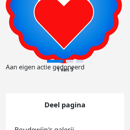
Aan eigen actie gedoneerd
1 van 3
Deel pagina
Boudewijn's
galerij