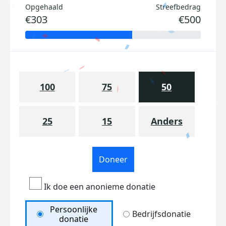
Opgehaald
Streefbedrag
€303
€500
100
75
50
25
15
Anders
Doneer
Ik doe een anonieme donatie
Persoonlijke
Bedrijfsdonatie
donatie