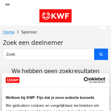
Sponsor
Zoek een deelnemer
We hebben geen zoekresultaten
gevonden
Acties
Welkom bij KWF. Fijn dat je onze website bezoekt.
Actiematerialen
We gebruiken cookies en vergelijkbare technieken om 
Evenementen