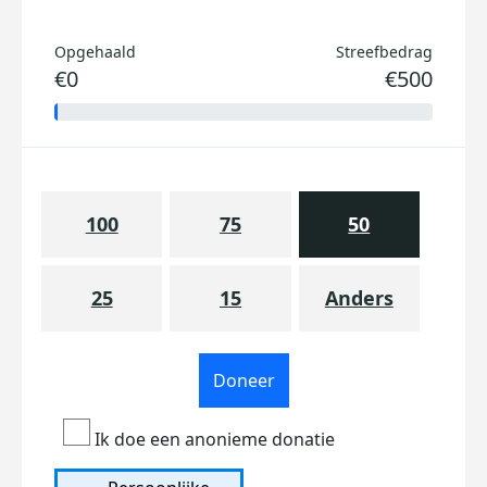
Opgehaald
Streefbedrag
€0
€500
100
75
50
25
15
Anders
Doneer
Ik doe een anonieme donatie