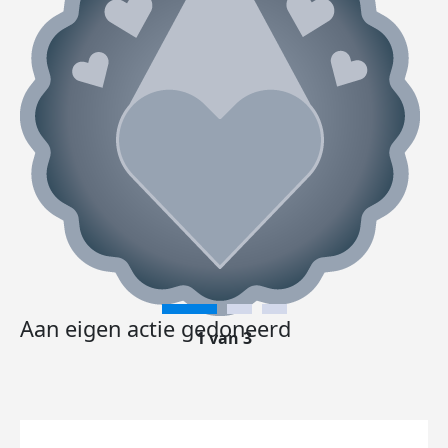
Aan eigen actie gedoneerd
1 van 3