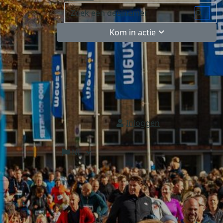
Kom in actie
Inloggen
NL