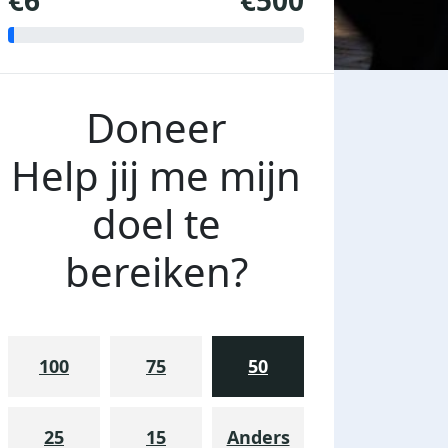
€6
€500
Doneer
Help jij me mijn
doel te
bereiken?
100
75
50
25
15
Anders