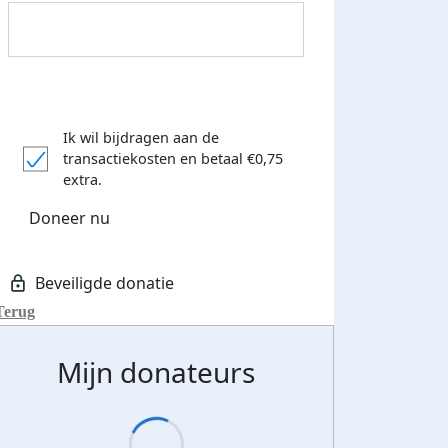
Ik wil bijdragen aan de
transactiekosten
en betaal €0,75
extra.
Doneer nu
Terug
Mijn donateurs
Streefbedrag verhoogd