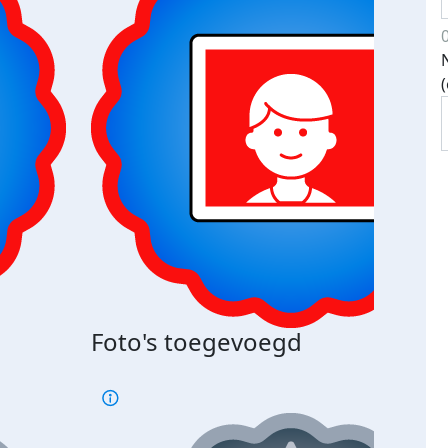
Bij 
Foto's toegevoegd
je je