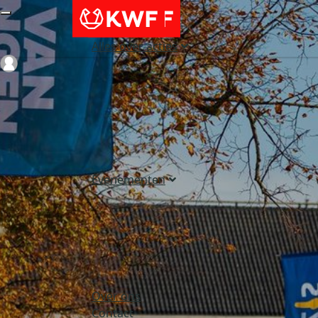
Alles over acties
Login
Evenementen
Over ons
Contact