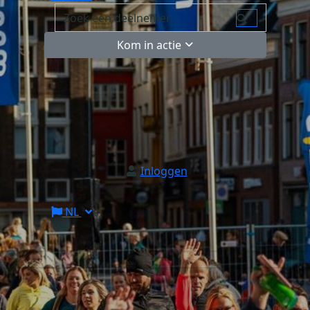
Kom in actie
Inloggen
NL