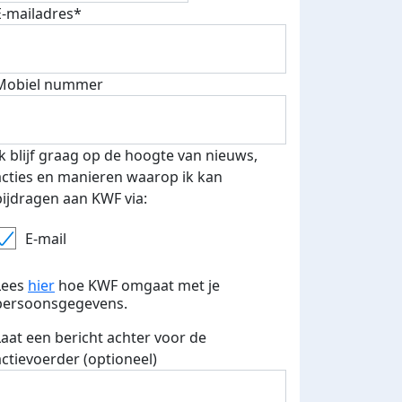
E-mailadres*
Mobiel nummer
Ik blijf graag op de hoogte van nieuws,
acties en manieren waarop ik kan
bijdragen aan KWF via:
E-mail
Lees
hier
hoe KWF omgaat met je
persoonsgegevens.
Laat een bericht achter voor de
actievoerder (optioneel)