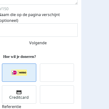
0/150
Naam die op de pagina verschijnt
(optioneel)
Volgende
500 euro aan donaties ontvang
E-mails verstuurd
 speciale KWF t-shirt!
Creditcard
Referentie