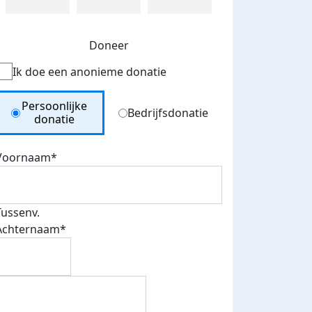
Doneer
Ik doe een anonieme donatie
Donation Type
Persoonlijke
Bedrijfsdonatie
donatie
Voornaam*
Tussenv.
Achternaam*