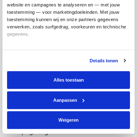
website en campagnes te analyseren en — met jouw 
toestemming — voor marketingdoeleinden. Met jouw 
toestemming kunnen wij en onze partners gegevens 
verwerken, zoals surfgedrag, voorkeuren en technische 
gegevens.
Deze gegevens helpen ons om campagnes te meten, 
prestaties te verbeteren en relevante KWF-content te 
Details tonen
tonen. Je kunt je toestemming op elk moment wijzigen of 
intrekken via Cookie instellingen onderaan de pagina. De 
lijst met cookies is te vinden in het tabblad “details”.
Alles toestaan
Aanpassen
Weigeren
Actiepagina gemaakt