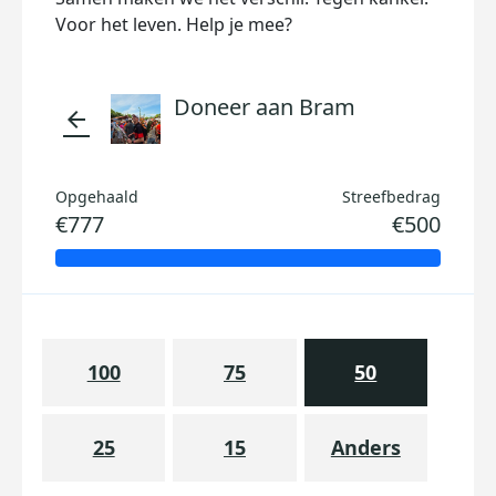
Voor het leven. Help je mee?
Doneer aan Bram
arrow_back
Opgehaald
Streefbedrag
€777
€500
100
75
50
25
15
Anders