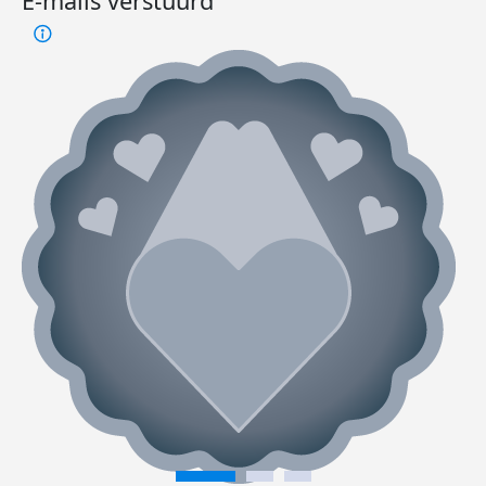
E-mails verstuurd