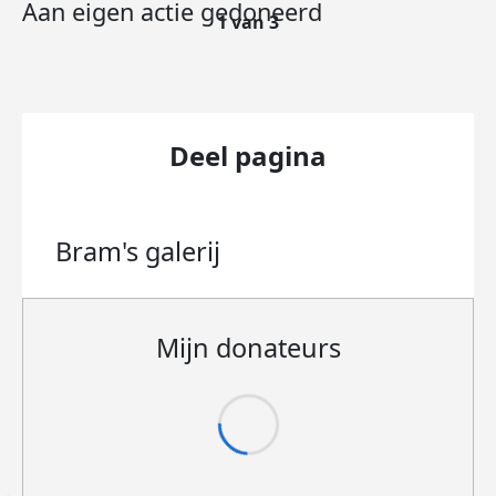
Aan eigen actie gedoneerd
1 van 3
Deel pagina
Bram's
galerij
Mijn donateurs