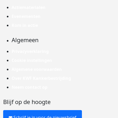
Actiematerialen
Evenementen
Kom in actie
Algemeen
Privacyverklaring
Cookie instellingen
Algemene voorwaarden
Over KWF Kankerbestrijding
Neem contact op
Blijf op de hoogte
Schrijf je in voor de nieuwsbrief