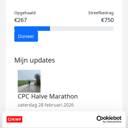
Opgehaald
Streefbedrag
€267
€750
Doneer
Mijn updates
CPC Halve Marathon
zaterdag 28 februari 2026
Ondanks de ongelofelijke stappen in de
bestrijding van kanker, blijft het een ziekte