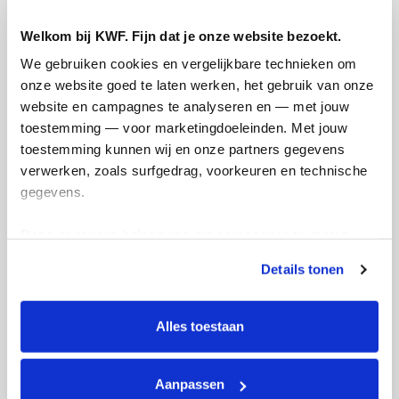
waar de meeste mensen op een of andere
manier mee in aanraking komen. Daarom
Welkom bij KWF. Fijn dat je onze website bezoekt.
loop ik de
CPC halve marathon
om geld op
We gebruiken cookies en vergelijkbare technieken om 
te halen. Ik doe dit voor iedereen die met
onze website goed te laten werken, het gebruik van onze 
kanker te maken heeft gehad, degenen
website en campagnes te analyseren en — met jouw 
die er nu tegen strijden en voor een
toestemming — voor marketingdoeleinden. Met jouw 
toekomst waarin we de ziekte de baas zijn.
toestemming kunnen wij en onze partners gegevens 
verwerken, zoals surfgedrag, voorkeuren en technische 
Deel op
gegevens.
Bram's badges
Deze gegevens helpen ons om campagnes te meten, 
prestaties te verbeteren en relevante KWF-content te 
Details tonen
tonen. Je kunt je toestemming op elk moment wijzigen of 
intrekken via Cookie instellingen onderaan de pagina. De 
lijst met cookies is te vinden in het tabblad “details”.
Alles toestaan
Aanpassen