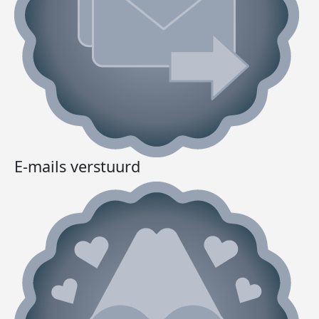
E-mails verstuurd