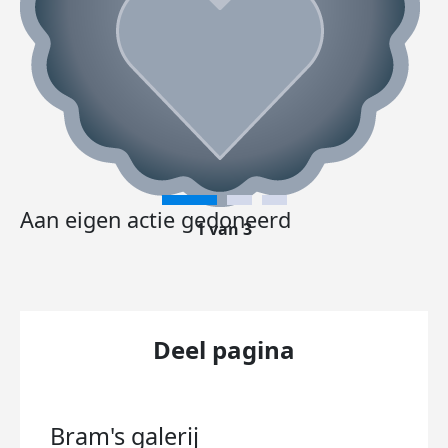
Aan eigen actie gedoneerd
1 van 3
Deel pagina
Bram's
galerij