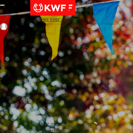
Alles over acties
Login
Evenementen
Over ons
Contact