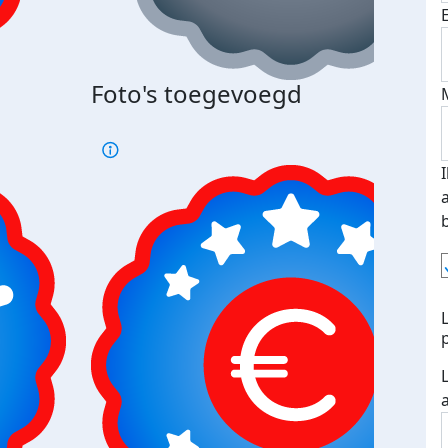
Bij 
Foto's toegevoegd
je je