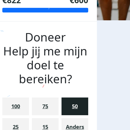
€822
€600
Doneer
Help jij me mijn
doel te
bereiken?
100
75
50
25
15
Anders