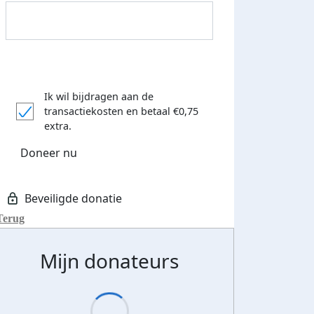
Ik wil bijdragen aan de
transactiekosten
en betaal €0,75
Donateurs bedankt
extra.
Doneer nu
Terug
Mijn donateurs