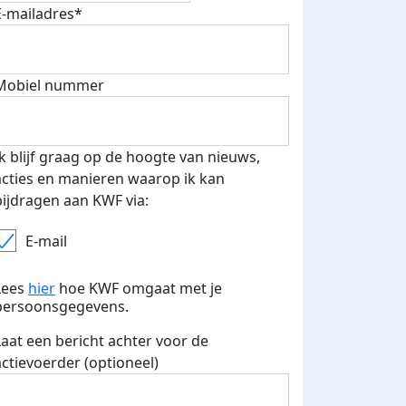
E-mailadres*
500 euro aan donaties ontvang
E-mails verstuurd
 speciale KWF t-shirt!
Mobiel nummer
Ik blijf graag op de hoogte van nieuws,
acties en manieren waarop ik kan
bijdragen aan KWF via:
E-mail
Lees
hier
hoe KWF omgaat met je
persoonsgegevens.
Laat een bericht achter voor de
actievoerder (optioneel)