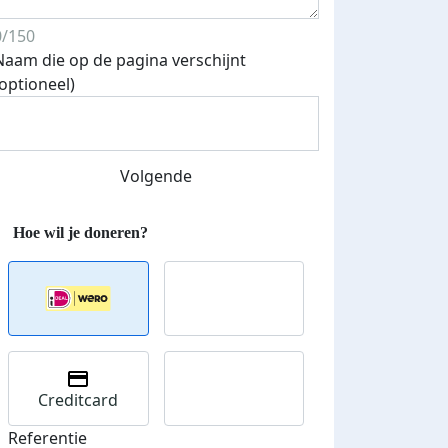
0/150
Naam die op de pagina verschijnt
(optioneel)
Streefbedrag verhoogd
Volgende
Creditcard
Referentie