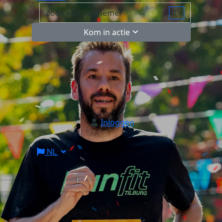
Kom in actie
Inloggen
NL