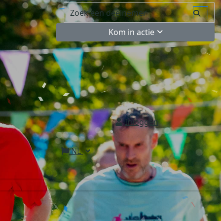
Kom in actie
Inloggen
NL