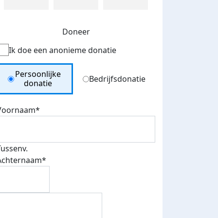
Doneer
Ik doe een anonieme donatie
Donation Type
Persoonlijke
Bedrijfsdonatie
donatie
Voornaam*
Tussenv.
Achternaam*