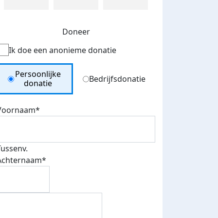
Doneer
Ik doe een anonieme donatie
Donation Type
Persoonlijke
Bedrijfsdonatie
donatie
Voornaam*
Tussenv.
Achternaam*