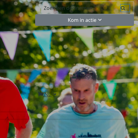
Kom in actie
Inloggen
NL