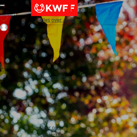
Alles over acties
Login
Evenementen
Over ons
Contact