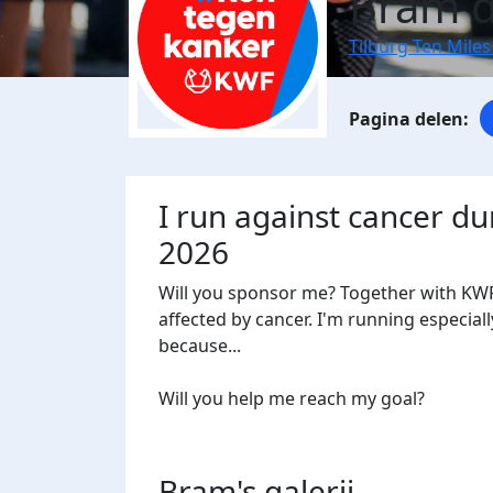
Bram d
Tilburg Ten Miles
I run against cancer du
2026
Will you sponsor me? Together with KWF
affected by cancer. I'm running especiall
because...
Will you help me reach my goal?
Bram's
galerij