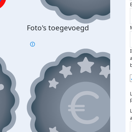
Bij 
Foto's toegevoegd
je je