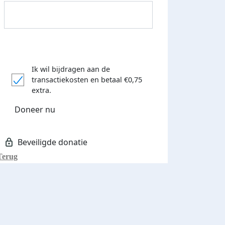
Ik wil bijdragen aan de
transactiekosten
en betaal €0,75
Donateurs bedankt
extra.
Doneer nu
Terug