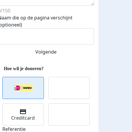
0/150
Naam die op de pagina verschijnt
(optioneel)
Streefbedrag verhoogd
Volgende
Creditcard
Referentie