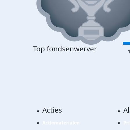
Top fondsenwerver
1
Acties
A
Actiematerialen
Pr