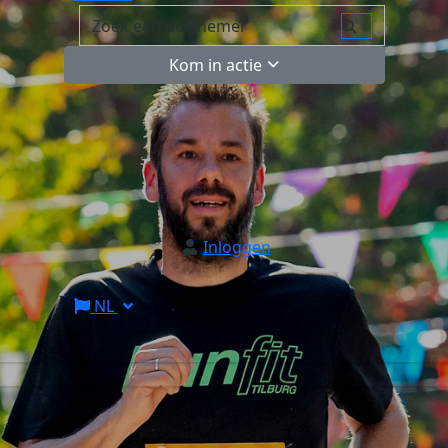
Kom in actie
Inloggen
NL