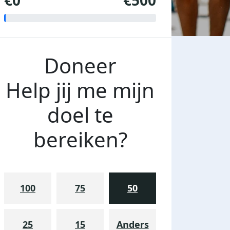
€0
€500
Doneer
Help jij me mijn
doel te
bereiken?
100
75
50
25
15
Anders