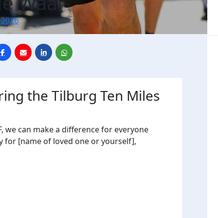
e Waal
 2026
ring the Tilburg Ten Miles
, we can make a difference for everyone
y for [name of loved one or yourself],