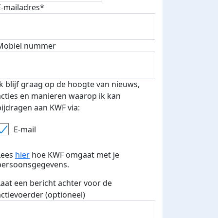
E-mailadres*
500 euro aan donaties ontvang
E-mails verstuurd
 speciale KWF t-shirt!
Mobiel nummer
Ik blijf graag op de hoogte van nieuws,
acties en manieren waarop ik kan
bijdragen aan KWF via:
E-mail
Lees
hier
hoe KWF omgaat met je
persoonsgegevens.
Laat een bericht achter voor de
actievoerder (optioneel)