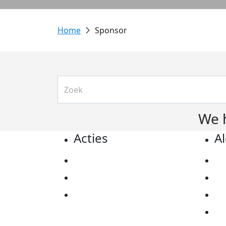
Sponsor
We 
Acties
A
Actiematerialen
Pr
Evenementen
Co
Kom in actie
Al
Ov