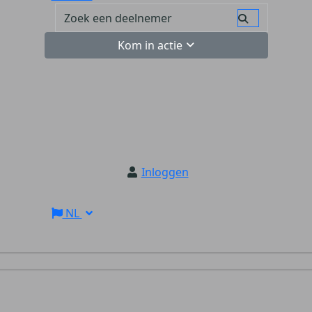
Kom in actie
Inloggen
NL