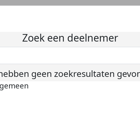
Zoek een deelnemer
hebben geen zoekresultaten gevo
lgemeen
ivacyverklaring
okie instellingen
gemene voorwaarden
er KWF Kankerbestrijding