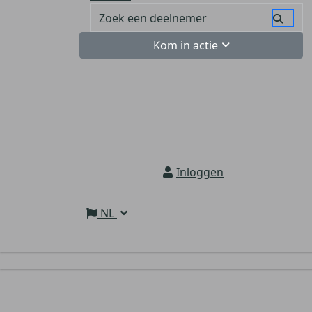
Kom in actie
Inloggen
NL